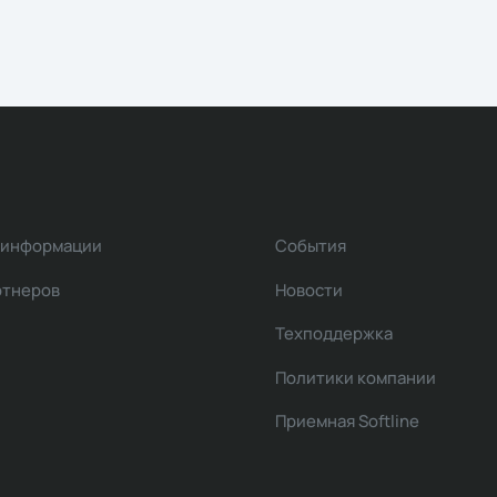
 информации
События
ртнеров
Новости
Техподдержка
Политики компании
Приемная Softline