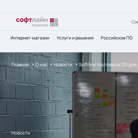
Со
Интернет-магазин
Услуги и решения
Российское ПО
Главная
О нас
Новости
Softline поставила ПО дл
Новости