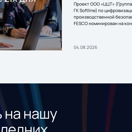
Проект ООО «ЦЦТ» (Группа
ГК Softline) по цифровизац
производственной безопа
FESCO номинирован на кон
«1С:Проект года»
04.08.2026
 на нашу
следних