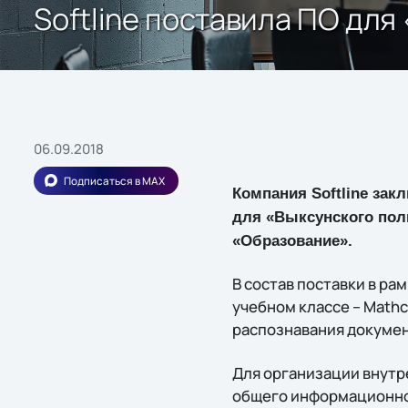
Softline поставила ПО дл
06.09.2018
Подписаться в MAX
Компания Softline зак
для «Выксунского пол
«Образование».
В состав поставки в ра
учебном классе – Mathca
распознавания документ
Для организации внутр
общего информационно