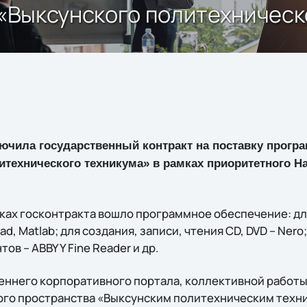
я «Выксунского политехничес
лючила государственный контракт на поставку прогр
итехнического техникума» в рамках приоритетного Н
мках госконтракта вошло программное обеспечение: дл
d, Matlab; для создания, записи, чтения CD, DVD – Nero
ов – ABBYY Fine Reader и др.
еннего корпоративного портала, коллективной работы
го пространства «Выксунским политехническим техн