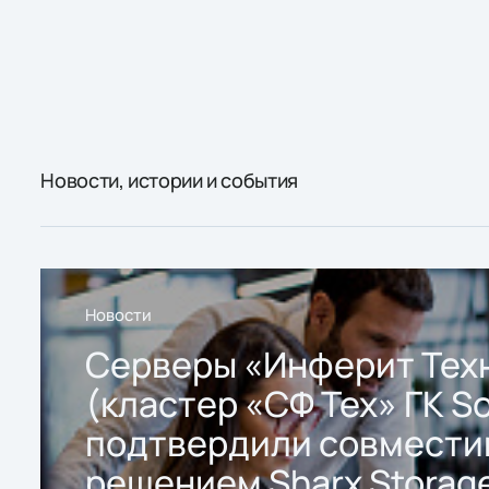
Новости, истории и события
Новости
Серверы «Инферит Тех
(кластер «СФ Тех» ГК So
подтвердили совмести
решением Sharx Storage