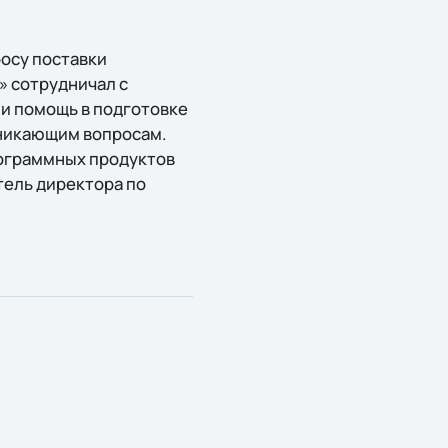
осу поставки
 сотрудничал с
и помощь в подготовке
зникающим вопросам.
рограммных продуктов
тель директора по