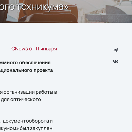
кого техникума»
CNews от 11 января
аммного обеспечения
ационального проекта
я организации работы в
; для оптического
, документооборота и
икумом» был закуплен