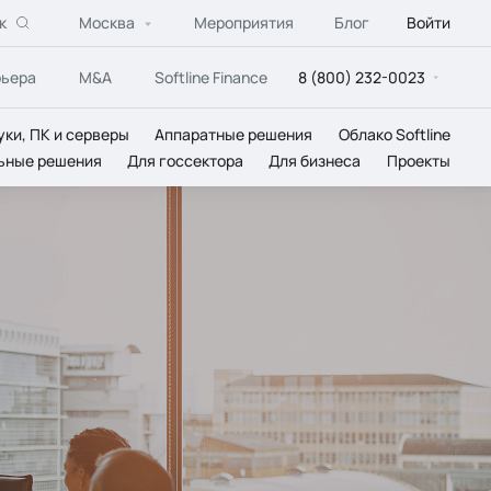
к
Москва
Мероприятия
Блог
Войти
рьера
M&A
Softline Finance
8 (800) 232-0023
уки, ПК и серверы
Аппаратные решения
Облако Softline
ьные решения
Для госсектора
Для бизнеса
Проекты