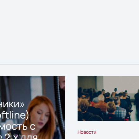
ники»
ftline)
мость с
Новости
 2.x для