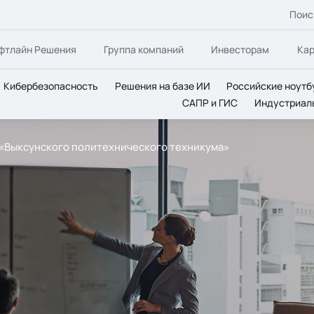
Поис
фтлайн Решения
Группа компаний
Инвесторам
Ка
Кибербезопасность
Решения на базе ИИ
Российские ноутб
САПР и ГИС
Индустриал
я «Выксунского политехнического техникума»