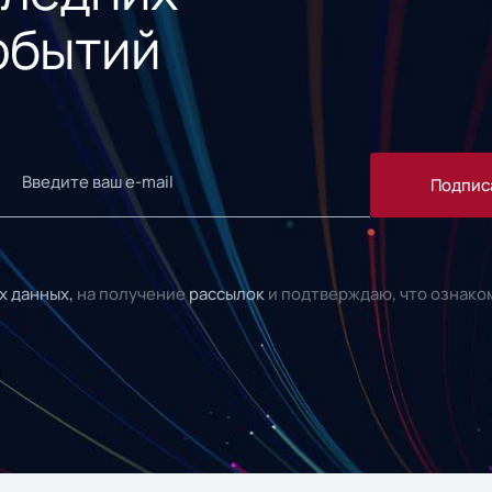
обытий
Подпис
х данных,
на получение
рассылок
и подтверждаю, что ознако