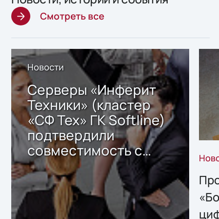
Смотреть все
Новости
Серверы «Инферит
Техники» (кластер
«СФ Тех» ГК Softline)
подтвердили
совместимость с
Нов
решением Sharx
Storage 2.x для
Про
хранения данных
«Бо
ци