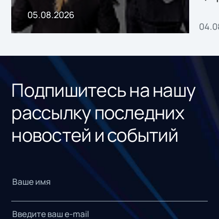
пр
05.08.2026
04.0
без
ном
«1С
Подпишитесь на нашу
рассылку последних
новостей и событий