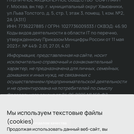
г. Москва, вн.тер. г. муниципальный округ Хамовники,
ул Льва Толстого, д. 5, стр. 1, этаж 3, помещ. 1, ком. №2,
2А (А311)
ИНН: 7736227885 / ОГРН: 1027736009333 / ОКВЭД: 46.90
Коды видов деятельности в области IT по перечню,
утвержденному Приказом Минцифры России от 11 мая
2023 г. № 449: 2.01, 27.01, 4.01
Информация, представленная на сайте, носит
исключительно справочный и ознакомительный
характер, не предназначена для личных, семейных,
домашних и иных нужд, не связанных с
осуществлением предпринимательской деятельности
и не ориентирована на потребителей по смыслу
Федерального закона от 24.06.2025 № 168-ФЗ.
Мы используем текстовые файлы
(cookies)
Связаться с отделом качества
Продолжая использовать данный веб-сайт, вы