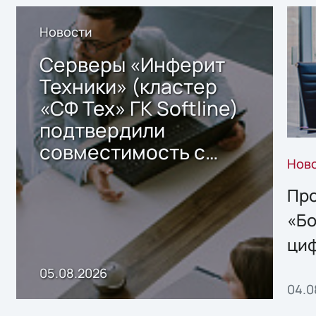
Новости
Серверы «Инферит
Техники» (кластер
«СФ Тех» ГК Softline)
подтвердили
совместимость с
Нов
решением Sharx
Storage 2.x для
Про
хранения данных
«Бо
ци
пр
05.08.2026
04.0
без