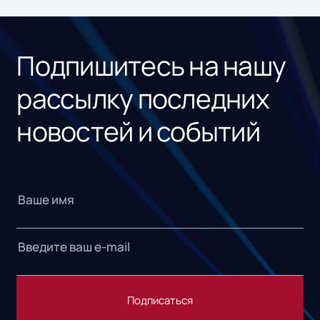
ном
«1С
Подпишитесь на нашу
рассылку последних
новостей и событий
Подписаться