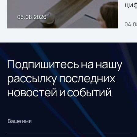
ци
пр
05.08.2026
04.0
без
ном
«1С
Подпишитесь на нашу
рассылку последних
новостей и событий