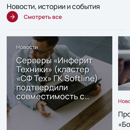
Новости, истории и события
Смотреть все
Новости
Серверы «Инферит
Техники» (кластер
«СФ Тех» ГК Softline)
подтвердили
совместимость с
Нов
решением Sharx
Storage 2.x для
Про
хранения данных
«Бо