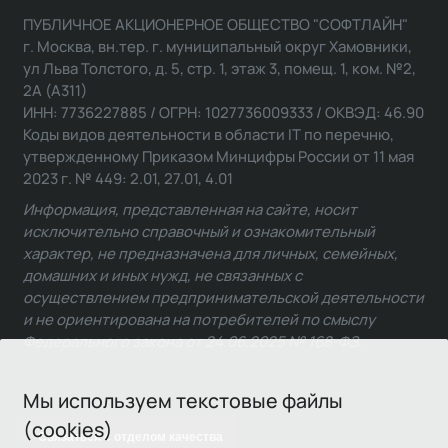
ПУБЛИЧНОЕ АКЦИОНЕРНОЕ ОБЩЕСТВО "СОФТЛАЙН"
г. Москва, вн.тер. г. муниципальный округ Хамовники,
ул Льва Толстого, д. 5, стр. 1, этаж 3, помещ. 1, ком. №2,
2А (А311)
ИНН: 7736227885 / ОГРН: 1027736009333 / ОКВЭД: 46.90
Коды видов деятельности в области IT по перечню,
утвержденному Приказом Минцифры России от 11 мая
2023 г. № 449: 2.01, 27.01, 4.01
Информация, представленная на сайте, носит
исключительно справочный и ознакомительный
характер, не предназначена для личных, семейных,
домашних и иных нужд, не связанных с
осуществлением предпринимательской деятельности
и не ориентирована на потребителей по смыслу
Федерального закона от 24.06.2025 № 168-ФЗ.
Мы используем текстовые файлы
(cookies)
Связаться с отделом качества