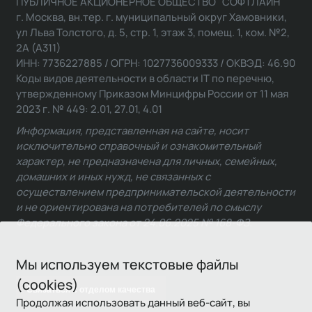
ПУБЛИЧНОЕ АКЦИОНЕРНОЕ ОБЩЕСТВО "СОФТЛАЙН"
г. Москва, вн.тер. г. муниципальный округ Хамовники,
ул Льва Толстого, д. 5, стр. 1, этаж 3, помещ. 1, ком. №2,
2А (А311)
ИНН: 7736227885 / ОГРН: 1027736009333 / ОКВЭД: 46.90
Коды видов деятельности в области IT по перечню,
утвержденному Приказом Минцифры России от 11 мая
2023 г. № 449: 2.01, 27.01, 4.01
Информация, представленная на сайте, носит
исключительно справочный и ознакомительный
характер, не предназначена для личных, семейных,
домашних и иных нужд, не связанных с
осуществлением предпринимательской деятельности
и не ориентирована на потребителей по смыслу
Федерального закона от 24.06.2025 № 168-ФЗ.
Мы используем текстовые файлы
(cookies)
Связаться с отделом качества
Продолжая использовать данный веб-сайт, вы