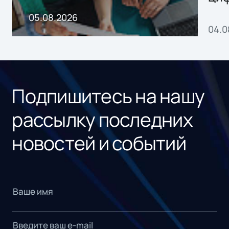
пр
05.08.2026
04.0
без
ном
«1С
Подпишитесь на нашу
рассылку последних
новостей и событий