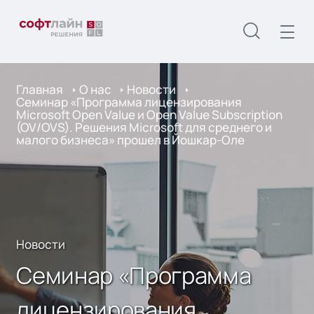
Главная
О нас
Новости
Семинар «Программа лицензирования
Microsoft Open Value и Open Value Subscription
(OV/OVS). Решения Microsoft для среднего и
малого бизнеса» прошел в Йошкар-Оле
Новости
Семинар «Программа
лицензирования