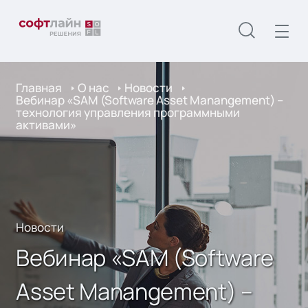
Главная
О нас
Новости
Вебинар «SAM (Software Asset Manangement) –
технология управления программными
активами»
Новости
Вебинар «SAM (Software
Asset Manangement) –