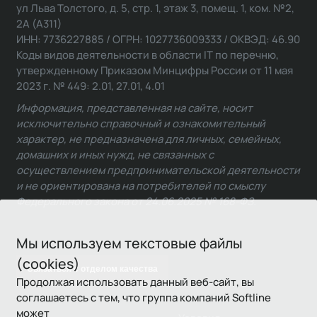
ул Льва Толстого, д. 5, стр. 1, этаж 3, помещ. 1, ком. №2,
2А (А311)
ИНН: 7736227885 / ОГРН: 1027736009333 / ОКВЭД: 46.90
Коды видов деятельности в области IT по перечню,
утвержденному Приказом Минцифры России от 11 мая
2023 г. № 449: 2.01, 27.01, 4.01
Информация, представленная на сайте, носит
исключительно справочный и ознакомительный
характер, не предназначена для личных, семейных,
домашних и иных нужд, не связанных с
осуществлением предпринимательской деятельности
и не ориентирована на потребителей по смыслу
Федерального закона от 24.06.2025 № 168-ФЗ.
Мы используем текстовые файлы
(cookies)
Связаться с отделом качества
Продолжая использовать данный веб-сайт, вы
соглашаетесь с тем, что группа компаний Softline
может