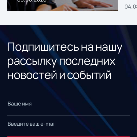
04.0
без
ном
«1С
Подпишитесь на нашу
рассылку последних
новостей и событий