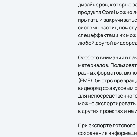
дизайнеров, которые з
продукта Corel можно л
прыгать и закручивать
системы частиц помогут
спецэффектами их можно
любой другой видеоред
Особого внимания в пак
материалов. Пользоват
разных форматов, включа
(EMF), быстро превращ
видеоряд со звуковым 
для непосредственного
можно экспортировать в
в других проектах и на
При экспорте готового
сохранения информации