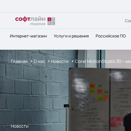
Со
Интернет-магазин
Услуги и решения
Российское ПО
Главная
О нас
Новости
Corel MotionStudio 3D – 
Новости