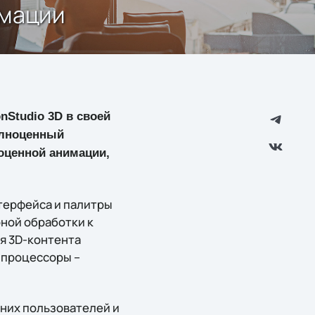
имации
nStudio 3D в своей
полноценный
ноценной анимации,
нтерфейса и палитры
рной обработки к
я 3D-контента
 процессоры –
шних пользователей и