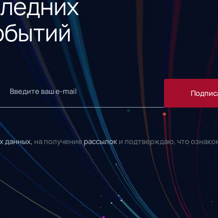
следних
обытий
Подпис
х данных,
на получение
рассылок
и подтверждаю, что ознако