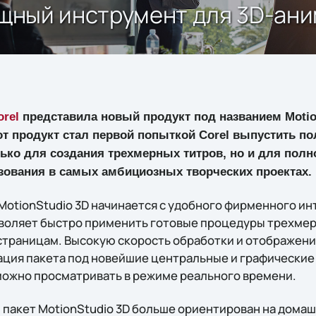
мощный инструмент для 3D-ан
orel
представила новый продукт под названием Motio
Этот продукт стал первой попыткой Corel выпустить 
ько для создания трехмерных титров, но и для пол
зования в самых амбициозных творческих проектах.
 MotionStudio 3D начинается с удобного фирменного и
позволяет быстро применить готовые процедуры трехме
-страницам. Высокую скорость обработки и отображени
ция пакета под новейшие центральные и графические
можно просматривать в режиме реального времени.
, пакет MotionStudio 3D больше ориентирован на дома