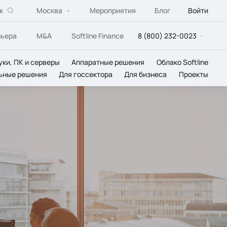
к
Москва
Мероприятия
Блог
Войти
рьера
M&A
Softline Finance
8 (800) 232-0023
уки, ПК и серверы
Аппаратные решения
Облако Softline
ьные решения
Для госсектора
Для бизнеса
Проекты