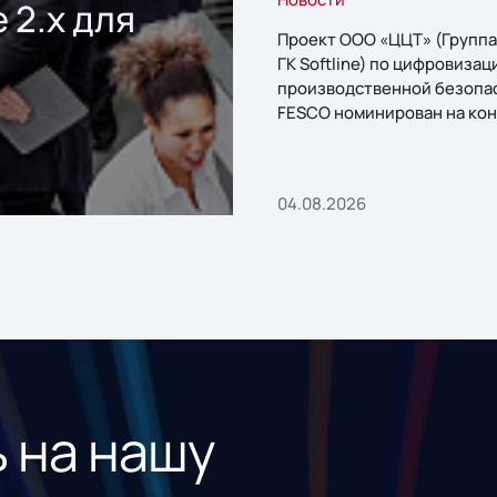
 2.x для
Проект ООО «ЦЦТ» (Группа
ГК Softline) по цифровизац
производственной безопа
FESCO номинирован на кон
«1С:Проект года»
04.08.2026
 на нашу