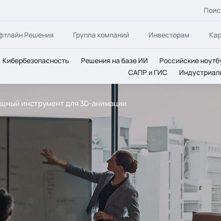
Поис
фтлайн Решения
Группа компаний
Инвесторам
Ка
Кибербезопасность
Решения на базе ИИ
Российские ноутб
САПР и ГИС
Индустриал
мощный инструмент для 3D-анимации