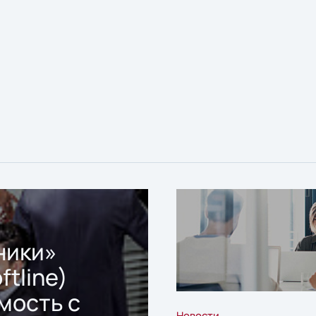
ники»
ftline)
мость с
Новости