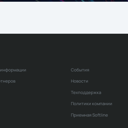
 информации
События
ртнеров
Новости
Техподдержка
Политики компании
Приемная Softline