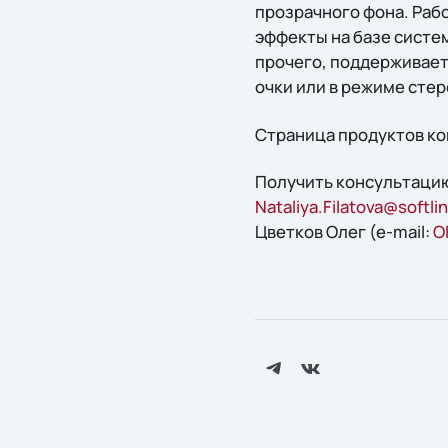
прозрачного фона. Раб
эффекты на базе систем
прочего, поддерживает
очки или в режиме стер
Страница продуктов ком
Получить конcультацию
Nataliya.Filatova@softlin
Цветков Олег (e-mail:
O