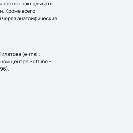
очностью накладывать
и. Кроме всего
а через анаглифические
илатова (e-mail:
бном центре Softline –
296).