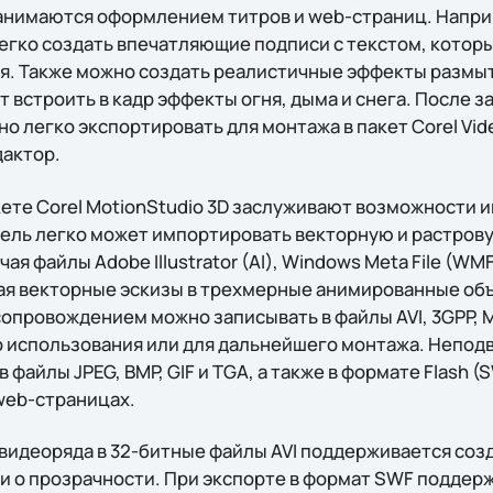
анимаются оформлением титров и web-страниц. Напри
егко создать впечатляющие подписи с текстом, которы
ся. Также можно создать реалистичные эффекты размыт
 встроить в кадр эффекты огня, дыма и снега. После 
 легко экспортировать для монтажа в пакет Corel Vide
актор.
ете Corel MotionStudio 3D заслуживают возможности и
ель легко может импортировать векторную и растров
я файлы Adobe Illustrator (AI), Windows Meta File (WMF
ая векторные эскизы в трехмерные анимированные объ
сопровождением можно записывать в файлы AVI, 3GPP, 
 использования или для дальнейшего монтажа. Непо
 файлы JPEG, BMP, GIF и TGA, а также в формате Flash 
 web-страницах.
 видеоряда в 32-битные файлы AVI поддерживается соз
 о прозрачности. При экспорте в формат SWF поддер