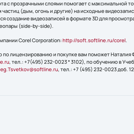
ота с прозрачными слоями помогает с максимальной т
 частиц (дым, огонь и другие) на исходные видеозапис
ся создание видеозаписей в формате 3D для просмотр
еопары (side-by-side).
пании Corel Corporation:
http://soft.softline.ru/corel
.
 по лицензированию и покупке вам поможет Наталия Ф
e.ru
, тел.: +7(495) 232-0023 * 3102), по обучению в Уче
leg.Tsvetkov@softline.ru
, тел.: +7 (495) 232-0023 доб. 1