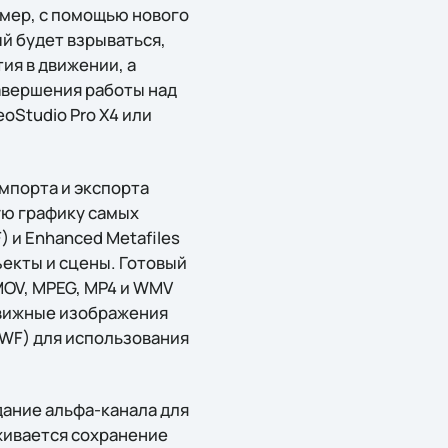
мер, с помощью нового
й будет взрываться,
ия в движении, а
завершения работы над
oStudio Pro X4 или
мпорта и экспорта
ую графику самых
) и Enhanced Metafiles
екты и сцены. Готовый
MOV, MPEG, MP4 и WMV
движные изображения
(SWF) для использования
дание альфа-канала для
живается сохранение