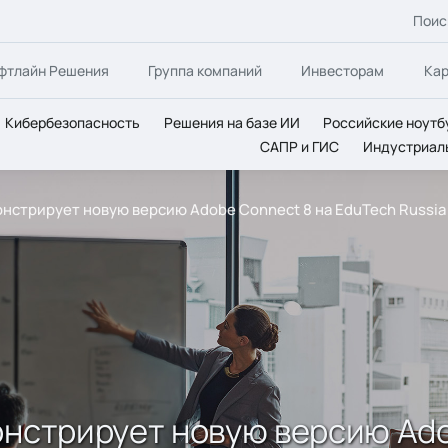
Поис
фтлайн Решения
Группа компаний
Инвесторам
Ка
Кибербезопасность
Решения на базе ИИ
Российские ноутб
САПР и ГИС
Индустриал
онстрирует новую версию Adobe Connect 8 на EduTech Russia 
онстрирует новую версию Ado