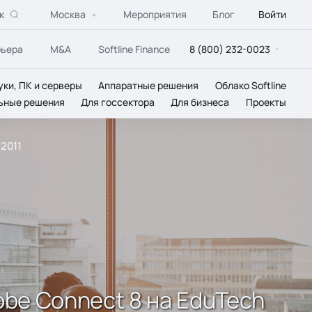
к
Москва
Мероприятия
Блог
Войти
рьера
M&A
Softline Finance
8 (800) 232-0023
уки, ПК и серверы
Аппаратные решения
Облако Softline
ьные решения
Для госсектора
Для бизнеса
Проекты
2011
be Connect 8 на EduTech