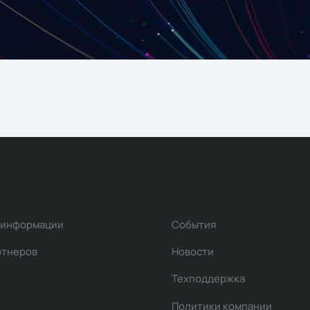
 информации
События
ртнеров
Новости
Техподдержка
Политики компании