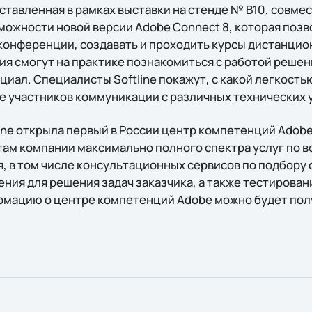
дставленная в рамках выставки на стенде № B10, совме
ожности новой версии Adobe Connect 8, которая позв
конференции, создавать и проходить курсы дистанцио
я смогут на практике познакомиться с работой решени
иал. Специалисты Softline покажут, с какой легкость
 участников коммуникации с различных технических 
tline открыла первый в России центр компетенций Adobe
ам компании максимально полного спектра услуг по в
, в том числе консультационных сервисов по подбору
ния для решения задач заказчика, а также тестирован
мацию о центре компетенций Adobe можно будет полу