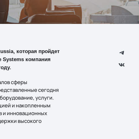
ussia, которая пройдет
be Systems компания
году.
алов сферы
редставленные сегодня
борудование, услуги.
цией и накопленным
в и инновационных
держки высокого