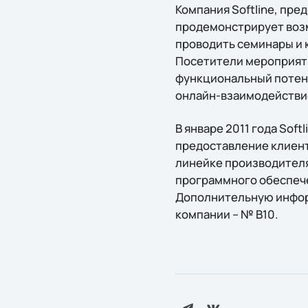
Компания Softline, пре
продемонстрирует возм
проводить семинары и 
Посетители мероприяти
функциональный потенц
онлайн-взаимодействие
В январе 2011 года Sof
предоставление клиент
линейке производителя
программного обеспече
Дополнительную инфор
компании – № B10.