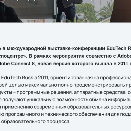
ие в международной выставке-конференции EduTech R
кспоцентре». В рамках мероприятия совместно с Ado
obe Connect 8, новая версия которого вышла в 2011 
EduTech Russia 2011, ориентированная на профессион
воей целью максимально полно продемонстрировать п
дукты – программные решения, аппаратные средства, о
я получают уникальную возможность обмена информа
 и применению современных образовательных ресурсо
ию программного и технического обеспечения для под
 образовательного процесса.