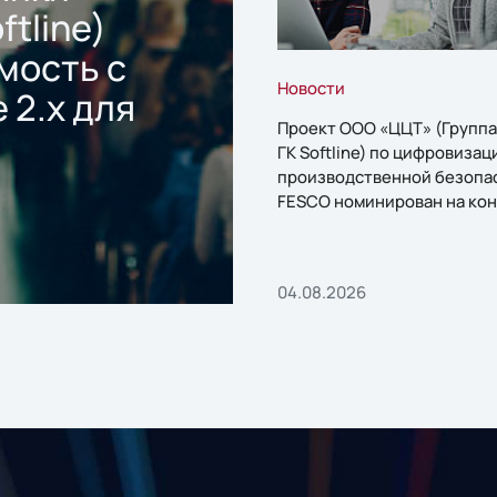
ftline)
мость с
Новости
 2.x для
Проект ООО «ЦЦТ» (Группа
ГК Softline) по цифровизац
производственной безопа
FESCO номинирован на кон
«1С:Проект года»
04.08.2026