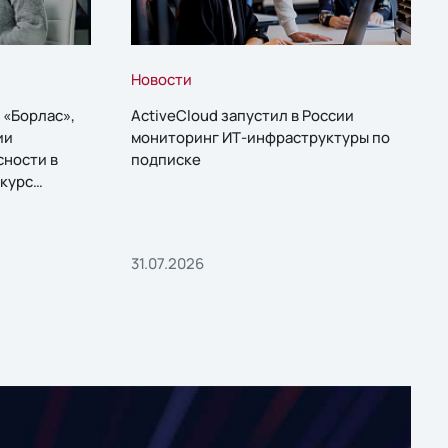
Новости
 «Борлас»,
ActiveCloud запустил в России
ии
мониторинг ИТ-инфраструктуры по
сности в
подписке
курс
31.07.2026