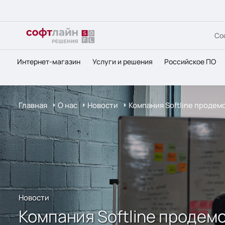
Со
Интернет-магазин
Услуги и решения
Российское ПО
Главная
О нас
Новости
Компания Softline продем
Новости
Компания Softline продем