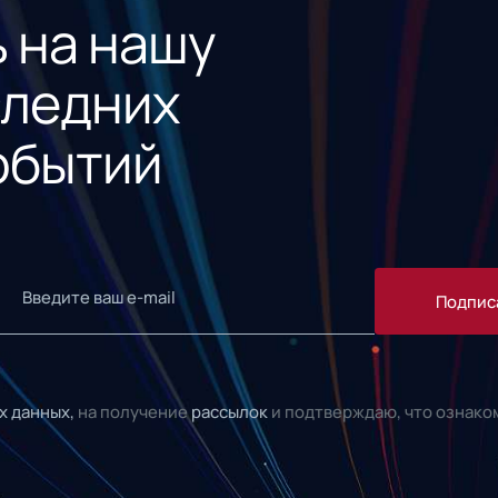
 на нашу
следних
обытий
Подпис
х данных,
на получение
рассылок
и подтверждаю, что ознако