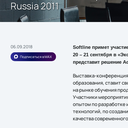
Russia 2011
06.09.2018
Softline примет участ
20 – 21 сентября в «Э
Подписаться в MAX
представит решение Ad
Выставка-конференция 
образования, ставит с
на рынке обучения про
Участники мероприяти
опытом по разработке
технологий, по создан
качества современного