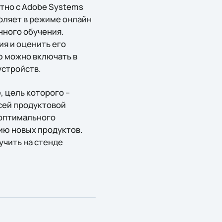
стно с Adobe Systems
оляет в режиме онлайн
нного обучения.
я и оценить его
ю можно включать в
устройств.
, цель которого –
сей продуктовой
 оптимального
ию новых продуктов.
чить на стенде