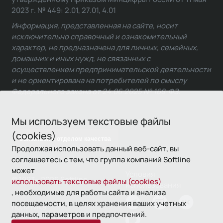
2023 г. № 449: 2.01, 27.01, 4.01
Информация, представленная на сайте, носит
исключительно справочный и ознакомительный
характер, не предназначена для личных, семейных,
домашних и иных нужд, не связанных с
осуществлением предпринимательской деятельности
и не ориентирована на потребителей по смыслу
Федерального закона от 24.06.2025 № 168-ФЗ.
Мы используем текстовые файлы
(cookies)
Связаться с отделом качества
Продолжая использовать данный веб-сайт, вы
соглашаетесь с тем, что группа компаний Softline
может
Условия
© 1993—2026 Softline
использовать текстовые файлы (cookies)
использования
, необходимые для работы сайта и анализа
посещаемости, в целях хранения ваших учетных
Политика
данных, параметров и предпочтений.
конфиденциальности