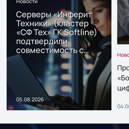
Новости
Серверы «Инферит
Техники» (кластер
«СФ Тех» ГК Softline)
подтвердили
совместимость с
Нов
решением Sharx
Storage 2.x для
Про
хранения данных
«Бо
ци
пр
05.08.2026
04.0
без
ном
«1С