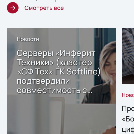
Смотреть все
Новости
Серверы «Инферит
Техники» (кластер
«СФ Тех» ГК Softline)
подтвердили
совместимость с
Нов
решением Sharx
Storage 2.x для
Про
хранения данных
«Бо
ци