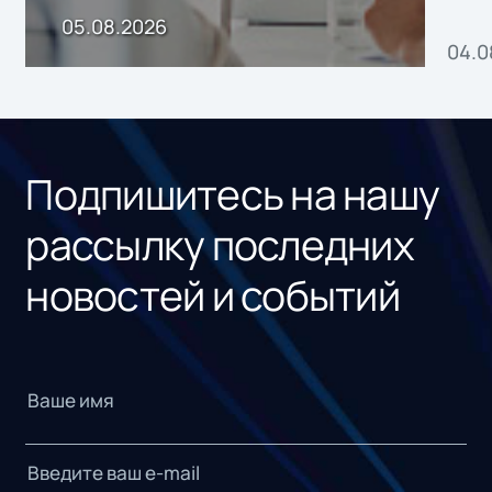
пр
05.08.2026
04.0
без
ном
«1С
Подпишитесь на нашу
рассылку последних
новостей и событий