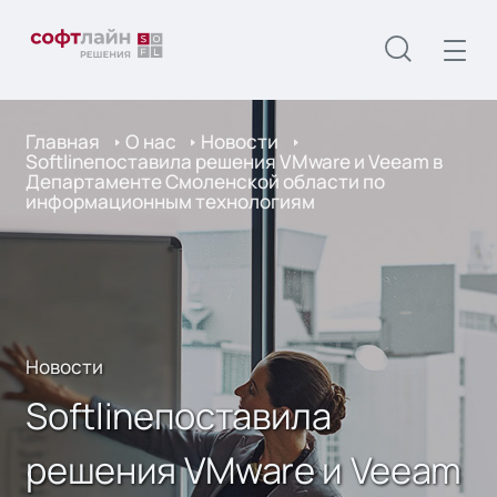
Главная
О нас
Новости
Softlineпоставила решения VMware и Veeam в
Департаменте Смоленской области по
информационным технологиям
Новости
Softlineпоставила
решения VMware и Veeam