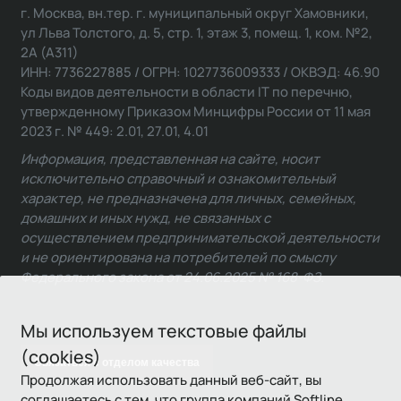
г. Москва, вн.тер. г. муниципальный округ Хамовники,
ул Льва Толстого, д. 5, стр. 1, этаж 3, помещ. 1, ком. №2,
2А (А311)
ИНН: 7736227885 / ОГРН: 1027736009333 / ОКВЭД: 46.90
Коды видов деятельности в области IT по перечню,
утвержденному Приказом Минцифры России от 11 мая
2023 г. № 449: 2.01, 27.01, 4.01
Информация, представленная на сайте, носит
исключительно справочный и ознакомительный
характер, не предназначена для личных, семейных,
домашних и иных нужд, не связанных с
осуществлением предпринимательской деятельности
и не ориентирована на потребителей по смыслу
Федерального закона от 24.06.2025 № 168-ФЗ.
Мы используем текстовые файлы
(cookies)
Связаться с отделом качества
Продолжая использовать данный веб-сайт, вы
соглашаетесь с тем, что группа компаний Softline