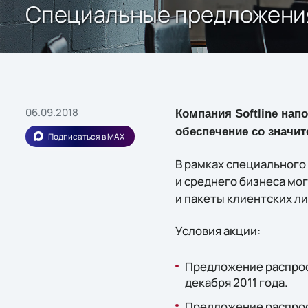
Специальные предложения 
06.09.2018
Компания Softline на
обеспечение со значи
Подписаться в MAX
В рамках специальног
и среднего бизнеса мог
и пакеты клиентских л
Условия акции:
Предложение распрост
декабря 2011 года.
Предложение распрост