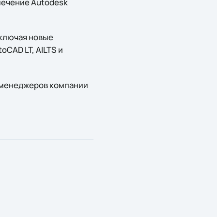
печение Autodesk
включая новые
CAD LT, AILTS и
 менеджеров компании