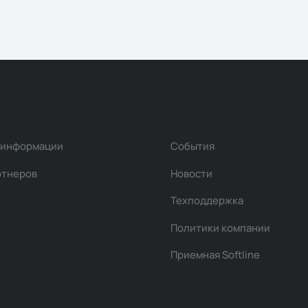
 информации
События
ртнеров
Новости
Техподдержка
Политики компании
Приемная Softline