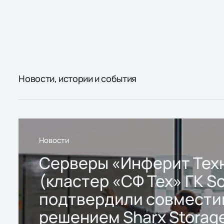
Новости, истории и события
Новости
Серверы «Инферит Тех
(кластер «СФ Тех» ГК So
подтвердили совмести
решением Sharx Storage