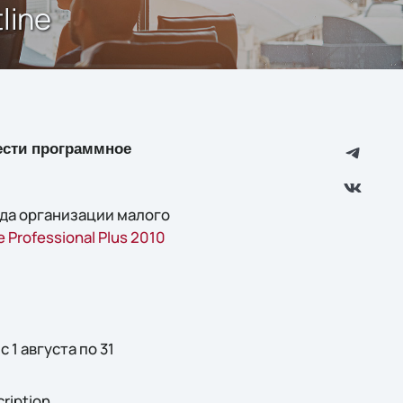
line
ести программное
года организации малого
e Professional Plus 2010
1 августа по 31
iption.