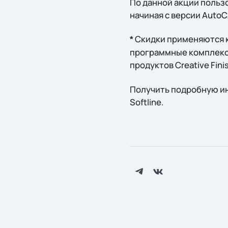
По данной акции польз
начиная с версии AutoC
Скидки применяются к
*
программные комплексы 
продуктов Creative Fini
Получить подробную ин
Softline.