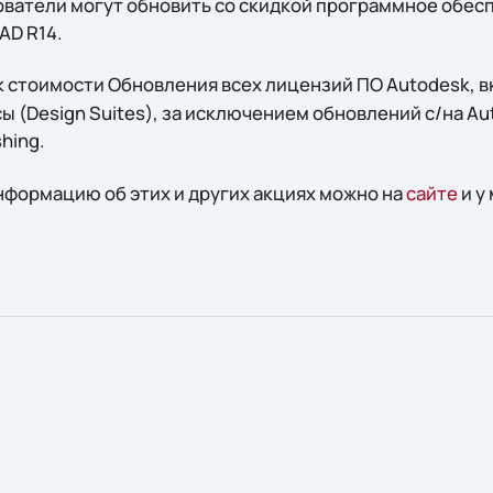
ователи могут обновить со скидкой программное обес
AD R14.
 стоимости Обновления всех лицензий ПО Autodesk, 
(Design Suites), за исключением обновлений с/на Auto
shing.
формацию об этих и других акциях можно на
сайте
и у