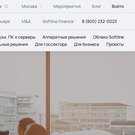
к
Москва
Мероприятия
Блог
Войти
рьера
M&A
Softline Finance
8 (800) 232-0023
уки, ПК и серверы
Аппаратные решения
Облако Softline
ьные решения
Для госсектора
Для бизнеса
Проекты