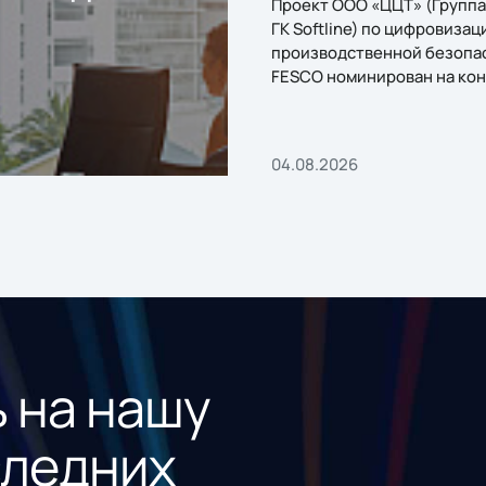
Проект ООО «ЦЦТ» (Группа
ГК Softline) по цифровизац
производственной безопа
FESCO номинирован на кон
«1С:Проект года»
04.08.2026
 на нашу
следних