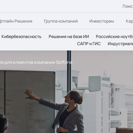
Поис
фтлайн Решения
Группа компаний
Инвесторам
Ка
Кибербезопасность
Решения на базе ИИ
Российские ноутб
САПР и ГИС
Индустриал
 для клиентов компании Softline