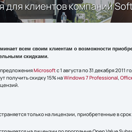
для клиентов компании Soft
поминает всем своим клиентам о возможности приобр
тельными скидками.
о предложения
Microsoft
с 1 августа по 31 декабря 2011 
ут получить скидку 15% на
Windows 7 Professional
,
Offic
ицензий.
раняется только на лицензии, приобретенные в срок с 
раняется на лицензии по программе Open Value Subscr