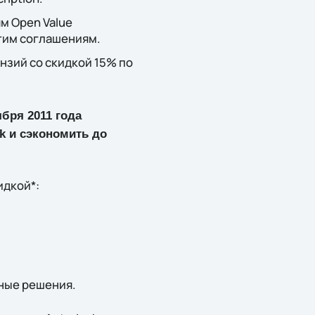
м Open Value
этим соглашениям.
нзий со скидкой 15% по
ября 2011 года
k и сэкономить до
идкой*:
ные решения.