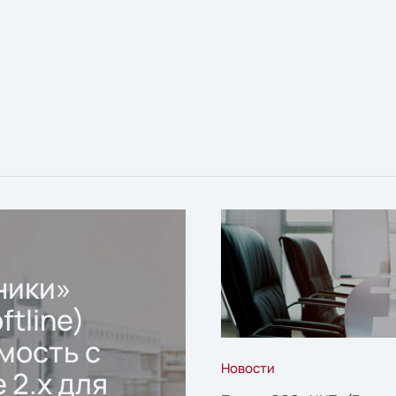
ники»
ftline)
мость с
Новости
 2.x для