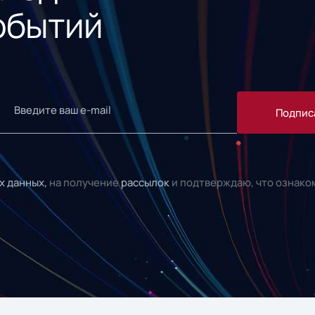
обытий
Подпис
х данных,
на получение
рассылок
и подтверждаю, что ознако