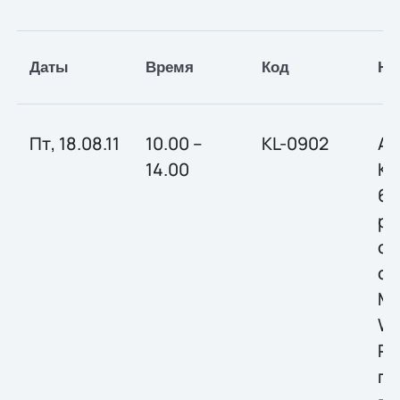
Даты
Время
Код
На
Пт, 18.08.11
10.00 –
KL-0902
Ан
14.00
Ка
6.
ра
ст
се
Mi
Wi
Ру
по