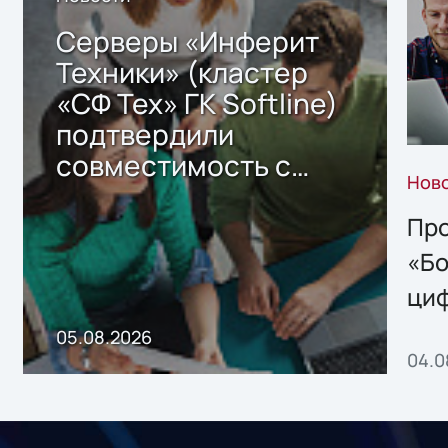
Серверы «Инферит
Техники» (кластер
«СФ Тех» ГК Softline)
подтвердили
совместимость с
Нов
решением Sharx
Storage 2.x для
Про
хранения данных
«Бо
ци
пр
05.08.2026
04.0
без
ном
«1С