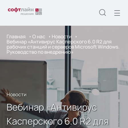
Главная
О нас
Новости
Вебинар «Антивирус Касперского 6.0 R2 для
рабочих станций и серверов Microsoft Windows.
Руководство по внедрению»
Новости
Вебинар «Антивирус
Касперского 6.0 R2 для