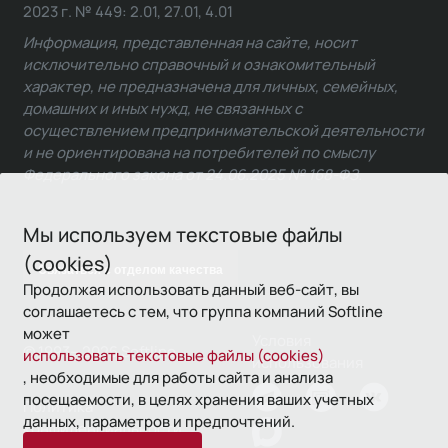
2023 г. № 449: 2.01, 27.01, 4.01
Информация, представленная на сайте, носит
исключительно справочный и ознакомительный
характер, не предназначена для личных, семейных,
домашних и иных нужд, не связанных с
осуществлением предпринимательской деятельности
и не ориентирована на потребителей по смыслу
Федерального закона от 24.06.2025 № 168-ФЗ.
Мы используем текстовые файлы
(cookies)
Связаться с отделом качества
Продолжая использовать данный веб-сайт, вы
соглашаетесь с тем, что группа компаний Softline
может
Условия
© 1993—2026 Softline
использовать текстовые файлы (cookies)
использования
, необходимые для работы сайта и анализа
посещаемости, в целях хранения ваших учетных
Политика
данных, параметров и предпочтений.
конфиденциальности