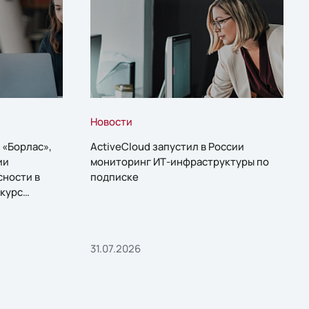
Новости
 «Борлас»,
ActiveCloud запустил в России
ии
мониторинг ИТ-инфраструктуры по
сности в
подписке
курс
31.07.2026