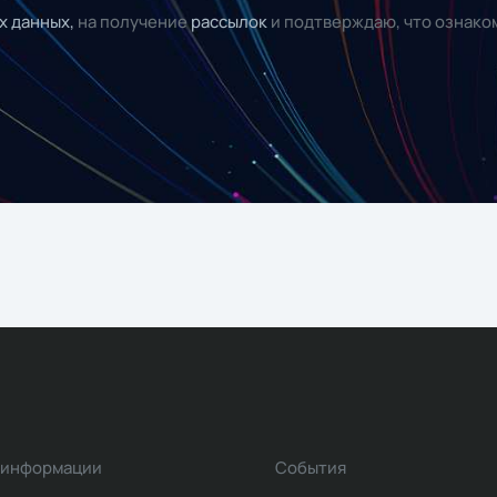
х данных,
на получение
рассылок
и подтверждаю, что ознако
 информации
События