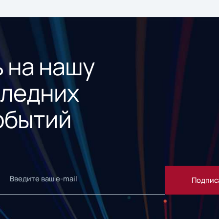
 на нашу
следних
обытий
Подпис