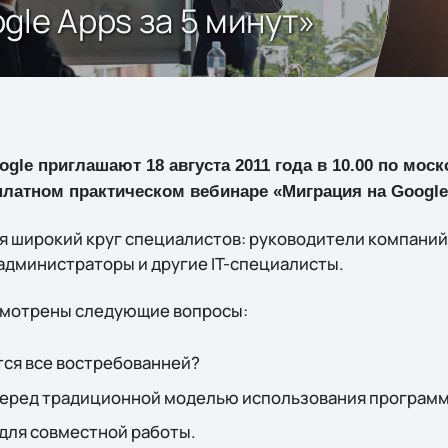
gle Apps за 5 минут»
oogle приглашают 18 августа 2011 года в 10.00 по мо
платном практическом вебинаре «Миграция на Google 
 широкий круг специалистов: руководители компаний, 
администраторы и другие IT-специалисты.
смотрены следующие вопросы:
тся все востребованней?
еред традиционной моделью использования программ
для совместной работы.