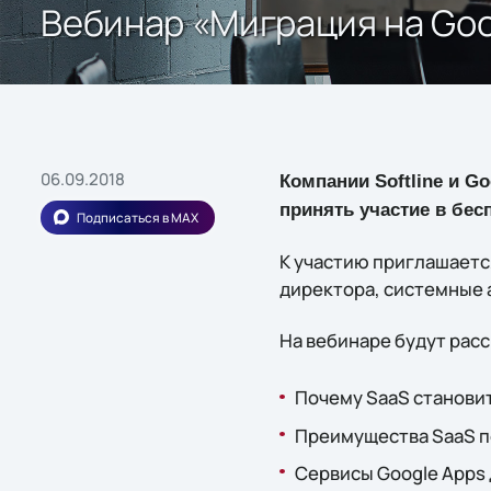
Вебинар «Миграция на Goo
06.09.2018
Компании Softline и G
принять участие в бес
Подписаться в MAX
К участию приглашается
директора, системные 
На вебинаре будут рас
Почему SaaS станови
Преимущества SaaS п
Сервисы Google Apps 