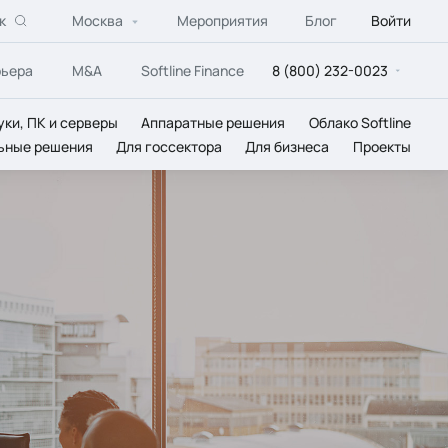
к
Москва
Мероприятия
Блог
Войти
рьера
M&A
Softline Finance
8 (800) 232-0023
уки, ПК и серверы
Аппаратные решения
Облако Softline
ьные решения
Для госсектора
Для бизнеса
Проекты