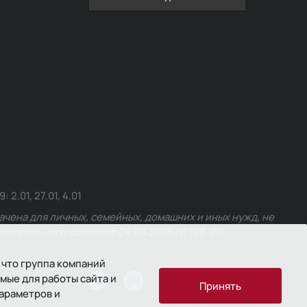
.01, 27.01, 4.01
чена для личных, семейных, домашних и иных нужд, не
едерального закона от 24.06.2025 № 168-ФЗ.
 что группа компаний
мые для работы сайта и
ости
Принять
параметров и