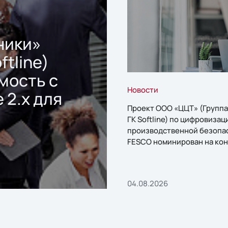
ники»
ftline)
мость с
Новости
 2.x для
Проект ООО «ЦЦТ» (Группа
ГК Softline) по цифровизац
производственной безопа
FESCO номинирован на кон
«1С:Проект года»
04.08.2026