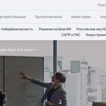
Поис
фтлайн Решения
Группа компаний
Инвесторам
Ка
Кибербезопасность
Решения на базе ИИ
Российские ноутб
САПР и ГИС
Индустриал
gle Apps за 5 минут»