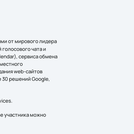
ями от мирового лидера
й голосового чата и
lendar), сервиса обмена
вместного
здания web-сайтов
е 30 решений Google,
ices.
ве участника можно