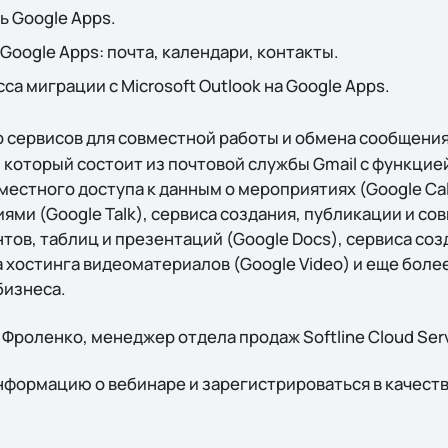
ь Google Apps.
Google Apps: почта, календари, контакты.
а миграции с Microsoft Outlook на Google Apps.
р сервисов для совместной работы и обмена сообщени
s, который состоит из почтовой службы Gmail с функцие
местного доступа к данным о мероприятиях (Google Ca
ми (Google Talk), сервиса создания, публикации и со
тов, таблиц и презентаций (Google Docs), сервиса со
са хостинга видеоматериалов (Google Video) и еще боле
бизнеса.
Фроленко, менеджер отдела продаж Softline Cloud Serv
формацию о вебинаре и зарегистрироваться в качест