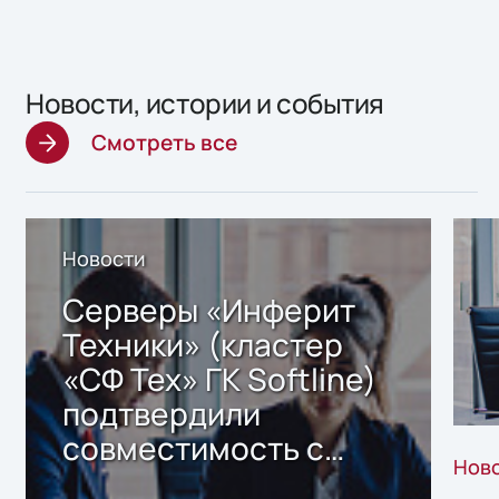
Новости, истории и события
Смотреть все
Новости
Серверы «Инферит
Техники» (кластер
«СФ Тех» ГК Softline)
подтвердили
совместимость с
Нов
решением Sharx