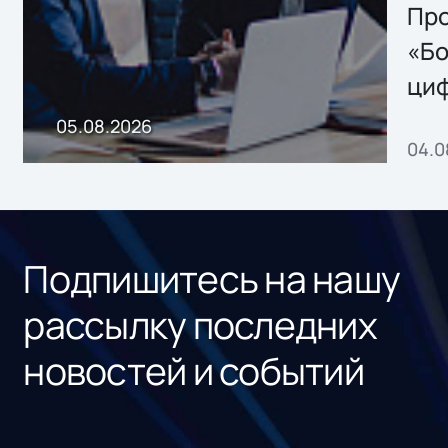
Storage 2.x для
Про
хранения данных
«Бо
ци
пр
05.08.2026
04.0
без
ном
«1С
Подпишитесь на нашу
рассылку последних
новостей и событий