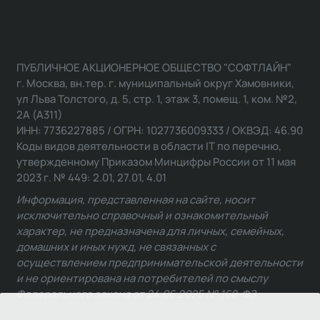
ПУБЛИЧНОЕ АКЦИОНЕРНОЕ ОБЩЕСТВО "СОФТЛАЙН"
г. Москва, вн.тер. г. муниципальный округ Хамовники,
ул Льва Толстого, д. 5, стр. 1, этаж 3, помещ. 1, ком. №2,
2А (А311)
ИНН: 7736227885 / ОГРН: 1027736009333 / ОКВЭД: 46.90
Коды видов деятельности в области IT по перечню,
утвержденному Приказом Минцифры России от 11 мая
2023 г. № 449: 2.01, 27.01, 4.01
Информация, представленная на сайте, носит
исключительно справочный и ознакомительный
характер, не предназначена для личных, семейных,
домашних и иных нужд, не связанных с
осуществлением предпринимательской деятельности
и не ориентирована на потребителей по смыслу
Федерального закона от 24.06.2025 № 168-ФЗ.