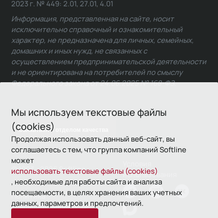
2023 г. № 449: 2.01, 27.01, 4.01
Информация, представленная на сайте, носит
исключительно справочный и ознакомительный
характер, не предназначена для личных, семейных,
домашних и иных нужд, не связанных с
осуществлением предпринимательской деятельности
и не ориентирована на потребителей по смыслу
Федерального закона от 24.06.2025 № 168-ФЗ.
Мы используем текстовые файлы
(cookies)
Связаться с отделом качества
Продолжая использовать данный веб-сайт, вы
соглашаетесь с тем, что группа компаний Softline
может
Условия
© 1993—2026 Softline
использовать текстовые файлы (cookies)
использования
, необходимые для работы сайта и анализа
посещаемости, в целях хранения ваших учетных
Политика
данных, параметров и предпочтений.
конфиденциальности