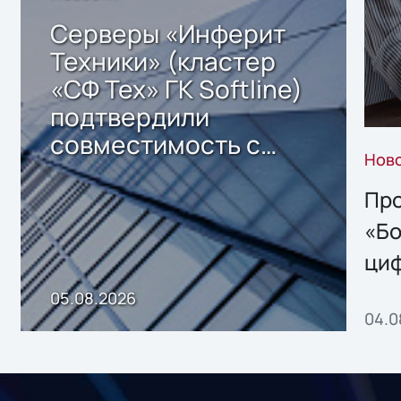
Серверы «Инферит
Техники» (кластер
«СФ Тех» ГК Softline)
подтвердили
совместимость с
Нов
решением Sharx
Storage 2.x для
Про
хранения данных
«Бо
ци
пр
05.08.2026
04.0
без
ном
«1С