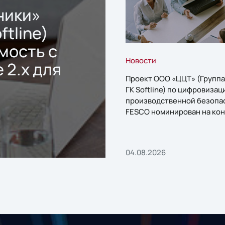
ники»
ftline)
мость с
Новости
 2.x для
Проект ООО «ЦЦТ» (Группа
ГК Softline) по цифровизац
производственной безопа
FESCO номинирован на кон
«1С:Проект года»
04.08.2026