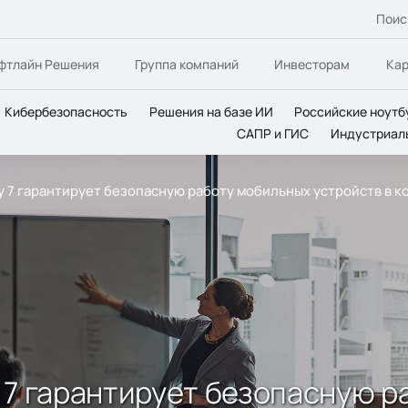
Поис
фтлайн Решения
Группа компаний
Инвесторам
Ка
Кибербезопасность
Решения на базе ИИ
Российские ноутб
САПР и ГИС
Индустриал
ity 7 гарантирует безопасную работу мобильных устройств в 
ty 7 гарантирует безопасную 