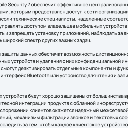
bile Security 7 обеспечит эффективное централизован
ми, которым предоставлен доступ к сети организации
нсоли технические специалисты, наделенные соотве
управлять доступом владельцев мобильных устройств 
ь и запрещать установку приложений, наблюдать за 
ь широкий спектр других важных задач.
 защиты данных обеспечат возможность дистанционн
ных устройств и удаления с них конфиденциальной и
смогут деактивировать отдельные компоненты и функ
 интерфейс Bluetooth или устройство для чтения и зап
х устройств будут хорошо защищены от большинства 
 тесной интеграции продукта с облачной инфраструкту
 распоряжении клиентов окажется надежный межсетевой
ний, механизмы фильтрации звонков и текстовых сооб
оследить за тем, чтобы каждое клиентское устройств