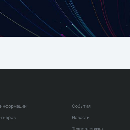
 информации
События
ртнеров
Новости
Техподдержка