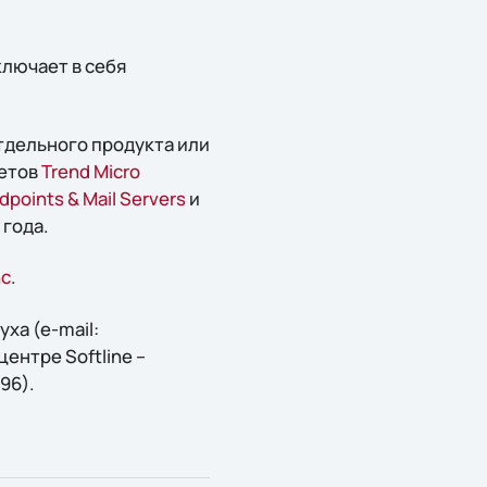
ключает в себя
отдельного продукта или
кетов
Trend Micro
ndpoints & Mail Servers
и
 года.
nc
.
ха (e-mail:
центре Softline –
296).