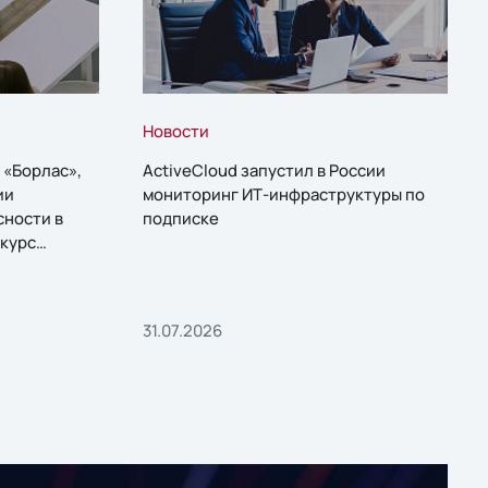
Новости
 «Борлас»,
ActiveCloud запустил в России
ии
мониторинг ИТ-инфраструктуры по
сности в
подписке
курс
31.07.2026