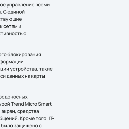
ное управление всеми
. С единой
тствующие
к сетям и
активностью
ого блокирования
нформации.
ции устройства, такие
иси данных на карты
вредоносных
рой Trend Micro Smart
 экран, средства
щений. Кроме того, IT-
о было защищено с