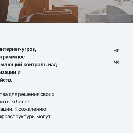
нтернет-угроз,
рограммное
ъемлющий контроль над
изации и
йств.
ва для решения своих
диться более
ации. К сожалению,
инфраструктуры могут