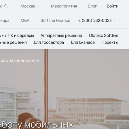
к
Москва
Мероприятия
Блог
Войти
рьера
M&A
Softline Finance
8 (800) 232-0023
уки, ПК и серверы
Аппаратные решения
Облако Softline
ьные решения
Для госсектора
Для бизнеса
Проекты
корпоративной сети
работу мобильных