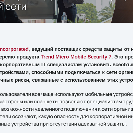
й сети
Incorporated
, ведущий поставщик средств защиты от и
версию продукта
Trend Micro Mobile Security 7
. Это п
 корпоративным IT-специалистам установить всеоб
ройствами, способными подключаться к сети орган
чные риски, связанные с использованием этих устро
льзователи все чаще используют мобильные устройст
мартфоны или планшеты позволяют специалистам тру
 возможности удаленного подключения к сети организ
ители осознают, какую опасность для корпоративной 
ные устройства при отсутствии адекватной защиты.