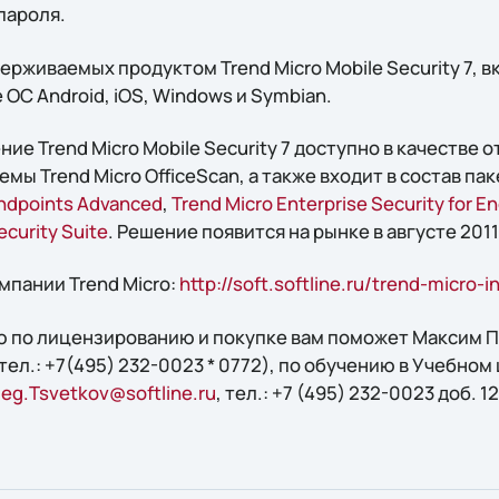
пароля.
рживаемых продуктом Trend Micro Mobile Security 7, в
С Android, iOS, Windows и Symbian.
е Trend Micro Mobile Security 7 доступно в качестве 
емы Trend Micro OfficeScan, а также входит в состав па
 Endpoints Advanced
,
Trend Micro Enterprise Security for E
ecurity Suite
. Решение появится на рынке в августе 2011
мпании Trend Micro:
http://soft.softline.ru/trend-micro-i
 по лицензированию и покупке вам поможет Максим Пу
 тел.: +7(495) 232-0023 * 0772), по обучению в Учебном 
leg.Tsvetkov@softline.ru
, тел.: +7 (495) 232-0023 доб. 1