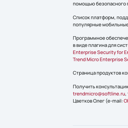
помощью безопасного 
Список платформ, подде
популярные мобильные О
Программное обеспечени
в виде плагина для сист
Enterprise Security for
Trend Micro Enterprise S
Страница продуктов ко
Получить конcультацию
trendmicro@softline.ru
,
Цветков Олег (e-mail:
O