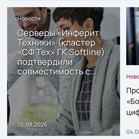
Новости
Серверы «Инферит
Техники» (кластер
«СФ Тех» ГК Softline)
подтвердили
совместимость с
Нов
решением Sharx
Storage 2.x для
Про
хранения данных
«Бо
ци
пр
05.08.2026
04.0
без