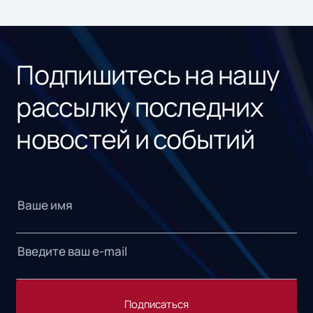
ном
«1С
Подпишитесь на нашу
рассылку последних
новостей и событий
Подписаться