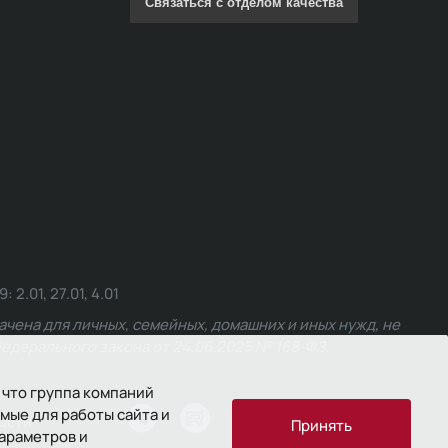
Связаться с отделом качества
.01, 27.01, 4.01
чена для личных, семейных, домашних и иных нужд, не
едерального закона от 24.06.2025 № 168-ФЗ.
 что группа компаний
мые для работы сайта и
ости
Принять
параметров и