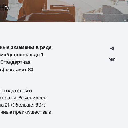
ены
нные экзамены в ряде
риобретенные до 1
. Cтандартная
c) составит 80
ботодателей о
 платы. Выяснилось,
на 21 % больше; 80%
и иные преимущества в