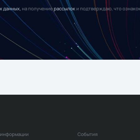
х данных,
на получение
рассылок
и подтверждаю, что ознако
 информации
События