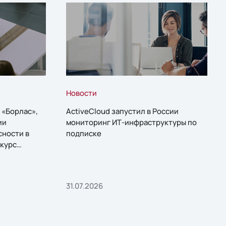
Новости
 «Борлас»,
ActiveCloud запустил в России
ии
мониторинг ИТ-инфраструктуры по
сности в
подписке
курс
31.07.2026