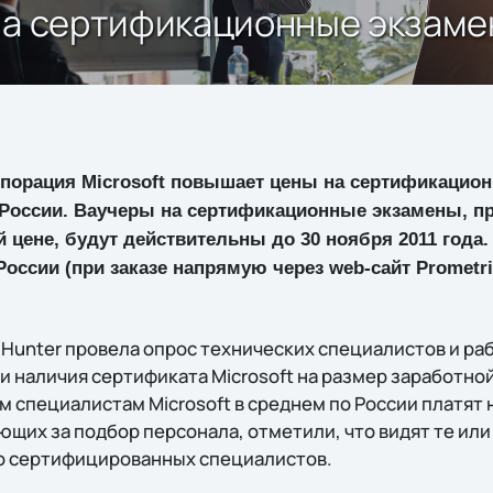
 на сертификационные экзам
орпорация Microsoft повышает цены на сертификацио
в России. Ваучеры на сертификационные экзамены, п
ей цене, будут действительны до 30 ноября 2011 года
России (при заказе напрямую через web-сайт Prometri
dHunter провела опрос технических специалистов и ра
и наличия сертификата Microsoft на размер заработной
 специалистам Microsoft в среднем по России платят 
ющих за подбор персонала, отметили, что видят те ил
о сертифицированных специалистов.