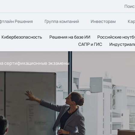
Поис
фтлайн Решения
Группа компаний
Инвесторам
Ка
Кибербезопасность
Решения на базе ИИ
Российские ноутб
САПР и ГИС
Индустриал
 на сертификационные экзамены