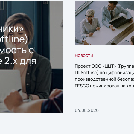
ники»
ftline)
мость с
Новости
 2.x для
Проект ООО «ЦЦТ» (Группа
ГК Softline) по цифровизац
производственной безопа
FESCO номинирован на кон
«1С:Проект года»
04.08.2026