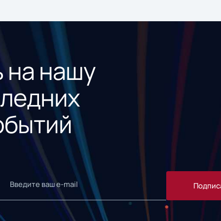
 на нашу
следних
обытий
Подпис