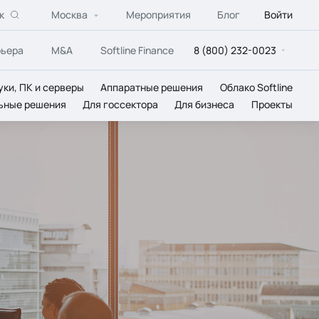
к
Москва
Мероприятия
Блог
Войти
рьера
M&A
Softline Finance
8 (800) 232-0023
уки, ПК и серверы
Аппаратные решения
Облако Softline
ьные решения
Для госсектора
Для бизнеса
Проекты