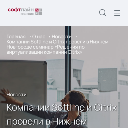
Главная
О нас
Новости
Компании Softline и Citrix провели в Нижнем
Новгороде cеминар «Решения по
виртуализации компании Citrix»
Новости
Компании Softline и Citrix
провели в Нижнем