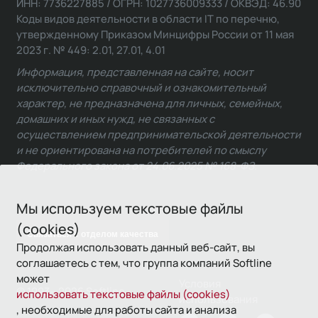
ИНН: 7736227885 / ОГРН: 1027736009333 / ОКВЭД: 46.90
Коды видов деятельности в области IT по перечню,
утвержденному Приказом Минцифры России от 11 мая
2023 г. № 449: 2.01, 27.01, 4.01
Информация, представленная на сайте, носит
исключительно справочный и ознакомительный
характер, не предназначена для личных, семейных,
домашних и иных нужд, не связанных с
осуществлением предпринимательской деятельности
и не ориентирована на потребителей по смыслу
Федерального закона от 24.06.2025 № 168-ФЗ.
Мы используем текстовые файлы
(cookies)
Связаться с отделом качества
Продолжая использовать данный веб-сайт, вы
соглашаетесь с тем, что группа компаний Softline
может
Условия
© 1993—2026 Softline
использовать текстовые файлы (cookies)
использования
, необходимые для работы сайта и анализа