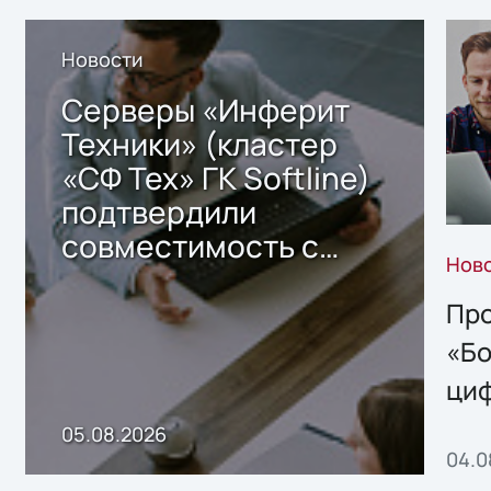
Новости
Серверы «Инферит
Техники» (кластер
«СФ Тех» ГК Softline)
подтвердили
совместимость с
Нов
решением Sharx
Storage 2.x для
Про
хранения данных
«Бо
ци
пр
05.08.2026
04.0
без