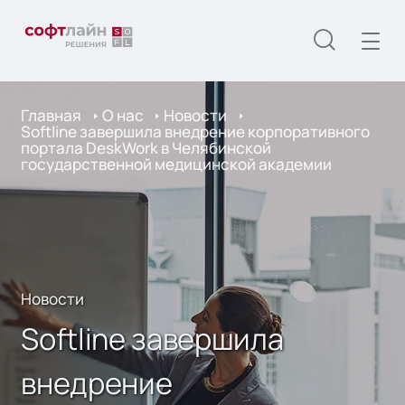
Главная
О нас
Новости
Softline завершила внедрение корпоративного
портала DeskWork в Челябинской
государственной медицинской академии
Новости
Softline завершила
внедрение