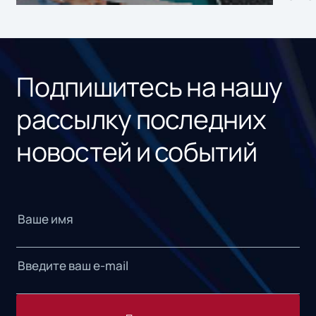
ном
«1С
Подпишитесь на нашу
рассылку последних
новостей и событий