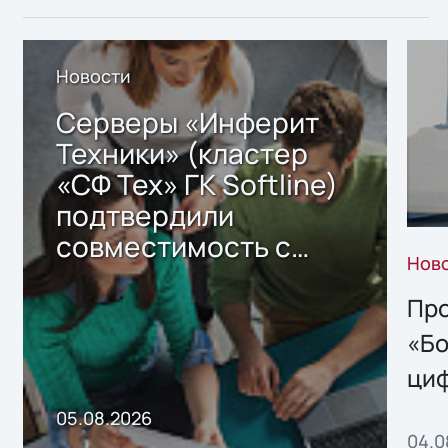
Новости
Серверы «Инферит
Техники» (кластер
«СФ Тех» ГК Softline)
подтвердили
совместимость с
Нов
решением Sharx
Storage 2.x для
Про
хранения данных
«Бо
ци
пр
05.08.2026
04.0
без