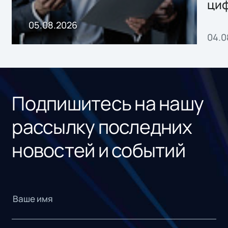
ци
пр
05.08.2026
04.0
без
ном
«1С
Подпишитесь на нашу
рассылку последних
новостей и событий