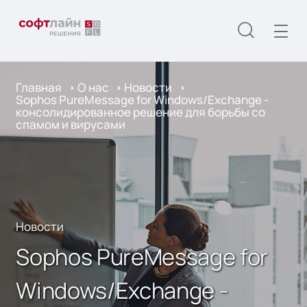
Главная
О нас
Новости
Sophos PureMessage for Windows/Exchange -
консолидированное решение для борьбы со
спамом и вирусами
Новости
Sophos PureMessage for
Windows/Exchange -