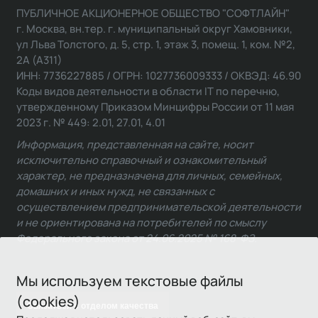
ПУБЛИЧНОЕ АКЦИОНЕРНОЕ ОБЩЕСТВО "СОФТЛАЙН"
г. Москва, вн.тер. г. муниципальный округ Хамовники,
ул Льва Толстого, д. 5, стр. 1, этаж 3, помещ. 1, ком. №2,
2А (А311)
ИНН: 7736227885 / ОГРН: 1027736009333 / ОКВЭД: 46.90
Коды видов деятельности в области IT по перечню,
утвержденному Приказом Минцифры России от 11 мая
2023 г. № 449: 2.01, 27.01, 4.01
Информация, представленная на сайте, носит
исключительно справочный и ознакомительный
характер, не предназначена для личных, семейных,
домашних и иных нужд, не связанных с
осуществлением предпринимательской деятельности
и не ориентирована на потребителей по смыслу
Федерального закона от 24.06.2025 № 168-ФЗ.
Мы используем текстовые файлы
(cookies)
Связаться с отделом качества