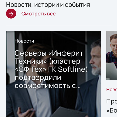
Новости, истории и события
Смотреть все
Новости
Серверы «Инферит
Техники» (кластер
«СФ Тех» ГК Softline)
подтвердили
совместимость с
Нов
решением Sharx
Storage 2.x для
Про
хранения данных
«Бо