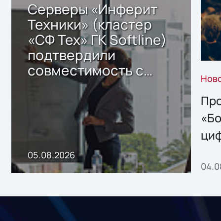
Серверы «Инферит
Техники» (кластер
«СФ Тех» ГК Softline)
подтвердили
совместимость с
Нов
решением Sharx
Storage 2.x для
Про
хранения данных
«Бо
ци
пр
05.08.2026
04.0
без
ном
«1С