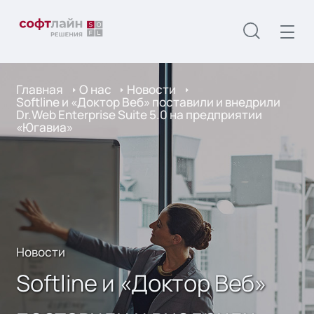
Главная
О нас
Новости
Softline и «Доктор Веб» поставили и внедрили
Dr.Web Enterprise Suite 5.0 на предприятии
«Югавиа»
Новости
Softline и «Доктор Веб»