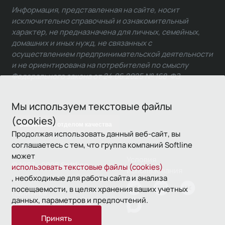
Информация, представленная на сайте, носит
исключительно справочный и ознакомительный
характер, не предназначена для личных, семейных,
домашних и иных нужд, не связанных с
осуществлением предпринимательской деятельности
и не ориентирована на потребителей по смыслу
Федерального закона от 24.06.2025 № 168-ФЗ.
Мы используем текстовые файлы
(cookies)
Связаться с отделом качества
Продолжая использовать данный веб-сайт, вы
соглашаетесь с тем, что группа компаний Softline
может
Условия
© 1993—2026 Softline
использовать текстовые файлы (cookies)
использования
, необходимые для работы сайта и анализа
посещаемости, в целях хранения ваших учетных
Политика
данных, параметров и предпочтений.
конфиденциальности
Принять