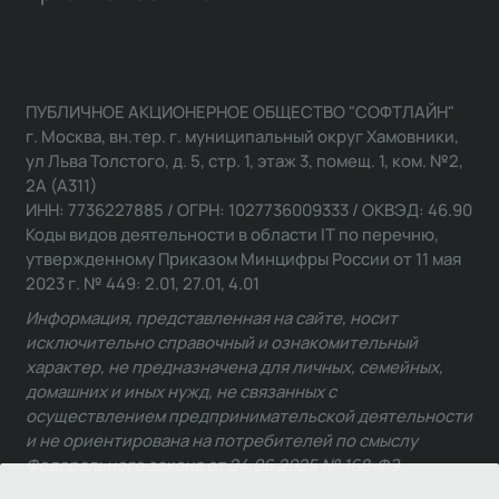
ПУБЛИЧНОЕ АКЦИОНЕРНОЕ ОБЩЕСТВО "СОФТЛАЙН"
г. Москва, вн.тер. г. муниципальный округ Хамовники,
ул Льва Толстого, д. 5, стр. 1, этаж 3, помещ. 1, ком. №2,
2А (А311)
ИНН: 7736227885 / ОГРН: 1027736009333 / ОКВЭД: 46.90
Коды видов деятельности в области IT по перечню,
утвержденному Приказом Минцифры России от 11 мая
2023 г. № 449: 2.01, 27.01, 4.01
Информация, представленная на сайте, носит
исключительно справочный и ознакомительный
характер, не предназначена для личных, семейных,
домашних и иных нужд, не связанных с
осуществлением предпринимательской деятельности
и не ориентирована на потребителей по смыслу
Федерального закона от 24.06.2025 № 168-ФЗ.