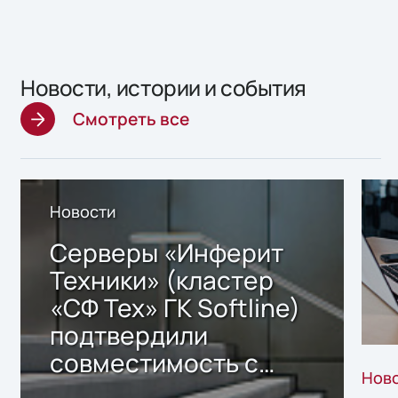
Новости, истории и события
Смотреть все
Новости
Серверы «Инферит
Техники» (кластер
«СФ Тех» ГК Softline)
подтвердили
совместимость с
Нов
решением Sharx