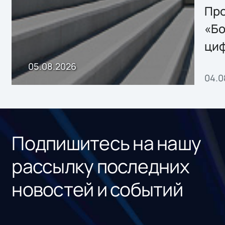
Storage 2.x для
Про
хранения данных
«Бо
ци
пр
05.08.2026
04.0
без
ном
«1С
Подпишитесь на нашу
рассылку последних
новостей и событий