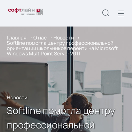
Главная
О нас
Новости
Softline помогла центру профессиональной
ориентации школьников перейти на Microsoft
Windows MultiPoint Server 2011
Новости
Softline помогла центру
профессиональной