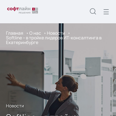
Главная
О нас
Новости
Softline – в тройке лидеров ИТ-консалтинга в
Екатеринбурге
Новости