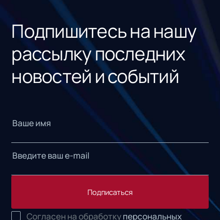
«1С
Подпишитесь на нашу
рассылку последних
новостей и событий
Подписаться
Согласен на обработку
персональных