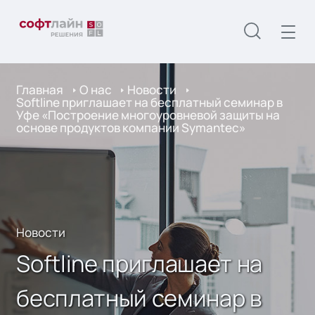
Главная
О нас
Новости
Softline приглашает на бесплатный семинар в
Уфе «Построение многоуровневой защиты на
основе продуктов компании Symantec»
Новости
Softline приглашает на
бесплатный семинар в