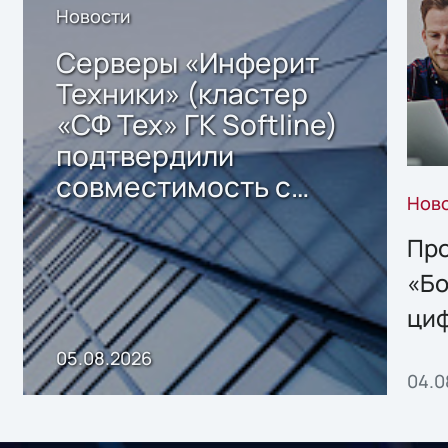
Новости
Серверы «Инферит
Техники» (кластер
«СФ Тех» ГК Softline)
подтвердили
совместимость с
Нов
решением Sharx
Storage 2.x для
Про
хранения данных
«Бо
ци
пр
05.08.2026
04.0
без
ном