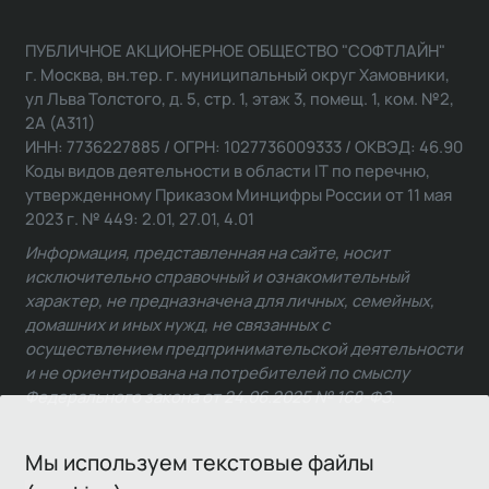
ПУБЛИЧНОЕ АКЦИОНЕРНОЕ ОБЩЕСТВО "СОФТЛАЙН"
г. Москва, вн.тер. г. муниципальный округ Хамовники,
ул Льва Толстого, д. 5, стр. 1, этаж 3, помещ. 1, ком. №2,
2А (А311)
ИНН: 7736227885 / ОГРН: 1027736009333 / ОКВЭД: 46.90
Коды видов деятельности в области IT по перечню,
утвержденному Приказом Минцифры России от 11 мая
2023 г. № 449: 2.01, 27.01, 4.01
Информация, представленная на сайте, носит
исключительно справочный и ознакомительный
характер, не предназначена для личных, семейных,
домашних и иных нужд, не связанных с
осуществлением предпринимательской деятельности
и не ориентирована на потребителей по смыслу
Федерального закона от 24.06.2025 № 168-ФЗ.
Мы используем текстовые файлы