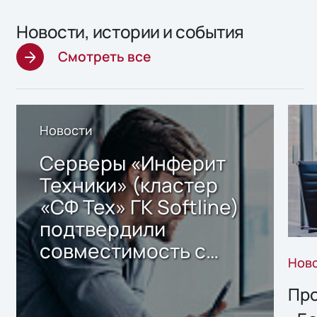
Новости, истории и события
Смотреть все
Новости
Серверы «Инферит
Техники» (кластер
«СФ Тех» ГК Softline)
подтвердили
совместимость с
Нов
решением Sharx
Storage 2.x для
Про
хранения данных