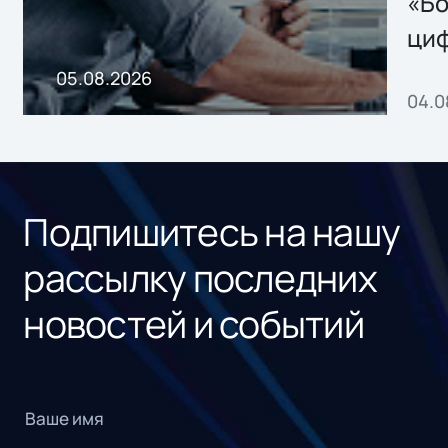
«Бо
ци
пр
05.08.2026
04.0
без
ном
«1С
Подпишитесь на нашу
рассылку последних
новостей и событий