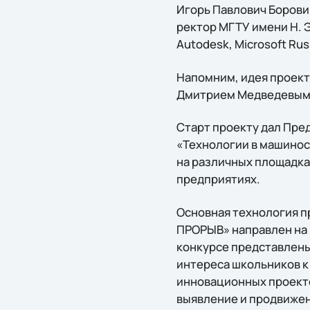
Игорь Павлович Борови
ректор МГТУ имени Н. 
Autodesk, Microsoft Russ
Напомним, идея проекта
Дмитрием Медведевым в
Старт проекту дал Пред
«Технологии в машинос
на различных площадка
предприятиях.
Основная технология пр
ПРОРЫВ» направлен на 
конкурсе представлены
интереса школьников к 
инновационных проектов
выявление и продвижен