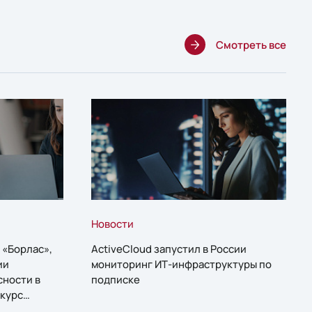
Смотреть все
Новости
 «Борлас»,
ActiveCloud запустил в России
ии
мониторинг ИТ-инфраструктуры по
сности в
подписке
курс