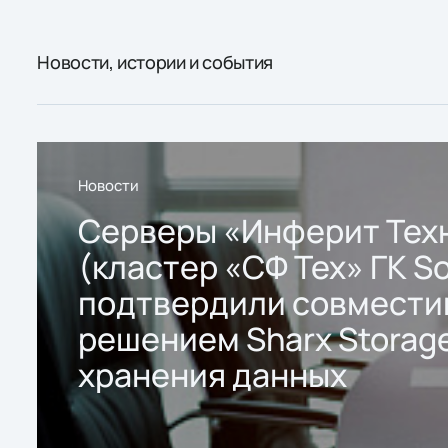
Новости, истории и события
Новости
Серверы «Инферит Тех
(кластер «СФ Тех» ГК So
подтвердили совмести
решением Sharx Storage
хранения данных