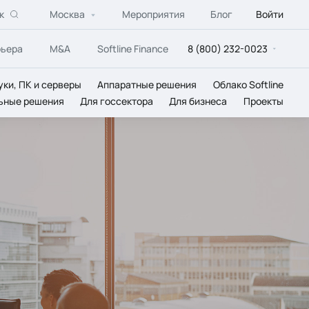
к
Москва
Мероприятия
Блог
Войти
рьера
M&A
Softline Finance
8 (800) 232-0023
уки, ПК и серверы
Аппаратные решения
Облако Softline
ьные решения
Для госсектора
Для бизнеса
Проекты