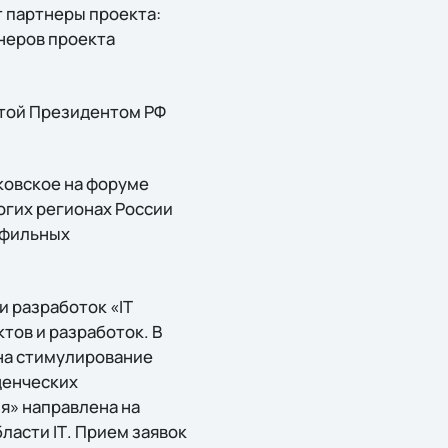
 партнеры проекта:
неров проекта
ятой Президентом РФ
уковское на форуме
огих регионах России
офильных
и разработок «IT
тов и разработок. В
на стимулирование
денческих
я» направлена на
асти IТ. Прием заявок