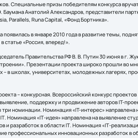
ков. Специальные призы победителям конкурса вручат
Э. Баумана Анатолий Александров, представители парт
ia, Parallels, Runa Capital, «Фонд Бортника».
 появилась в январе 2010 года в развитие темы, подн
 статье «Россия, вперед!».
седатель Правительства РФ В. В. Путин 30 июня в г. Ж
троении». Презентации проекта широко прошли во мн
х – в школах, университетах, молодежных лагерях, пр
оекта – конкурсная. Всероссийский конкурс проектов 
выявление, поддержку и продвижение авторов IT-проек
 три номинации. Номинация «IT-интерес» направлена 
IТ. Номинация «IТ-идея» направлена на выявление сту
 и разработок в области IТ. Номинация «IТ-реализаци
ие профессиональных инновационных разработок в обл