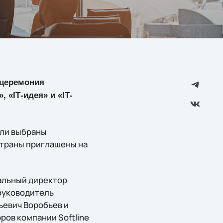
 церемония
 «IТ-идея» и «IТ-
ыли выбраны
 страны приглашены на
альный директор
руководитель
ьевич Воробьев и
ров компании Softline