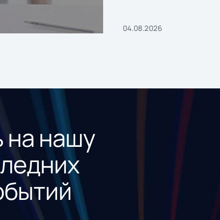
04.08.2026
 на нашу
следних
обытий