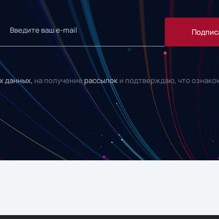
Подпис
х данных,
на получение
рассылок
и подтверждаю, что ознако