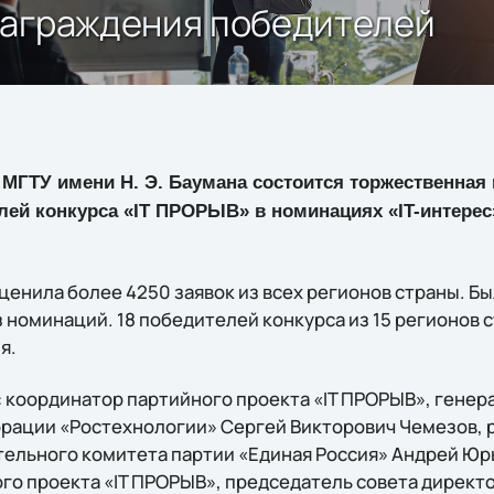
награждения победителей
в МГТУ имени Н. Э. Баумана состоится торжественная
ей конкурса «IT ПРОРЫВ» в номинациях «IT-интерес»,
ценила более 4250 заявок из всех регионов страны. Б
з номинаций. 18 победителей конкурса из 15 регионов
я.
 координатор партийного проекта «IT ПРОРЫВ», генер
рации «Ростехнологии» Сергей Викторович Чемезов, 
ельного комитета партии «Единая Россия» Андрей Юр
го проекта «IT ПРОРЫВ», председатель совета директо