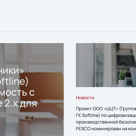
ники»
ftline)
мость с
Новости
 2.x для
Проект ООО «ЦЦТ» (Группа
ГК Softline) по цифровизац
производственной безопа
FESCO номинирован на кон
«1С:Проект года»