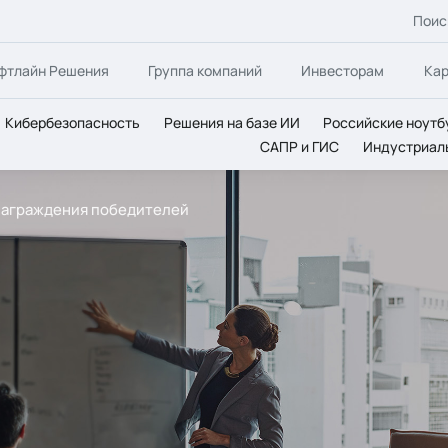
Поис
фтлайн Решения
Группа компаний
Инвесторам
Ка
Кибербезопасность
Решения на базе ИИ
Российские ноутб
САПР и ГИС
Индустриал
награждения победителей