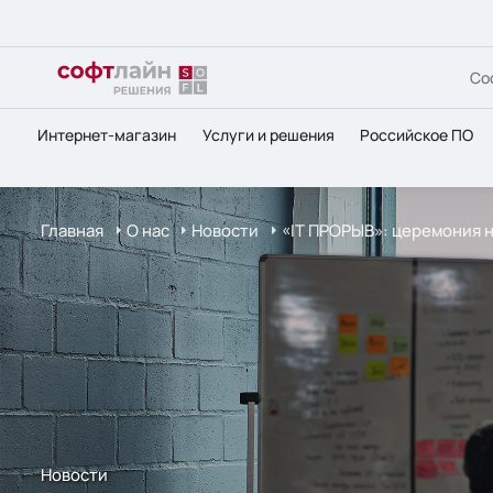
Со
Интернет-магазин
Услуги и решения
Российское ПО
Главная
О нас
Новости
«IT ПРОРЫВ»: церемония 
Новости