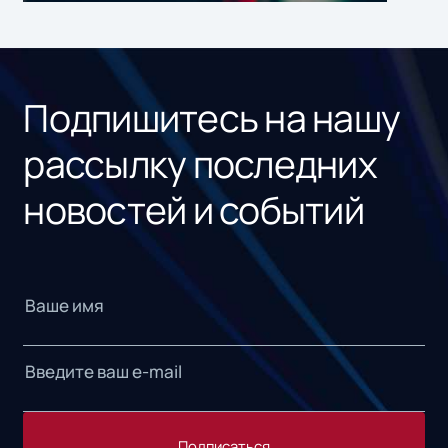
ном
«1С
Подпишитесь на нашу
рассылку последних
новостей и событий
Подписаться