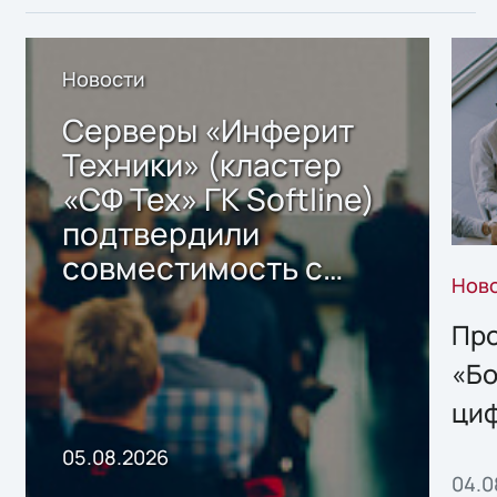
Новости
Серверы «Инферит
Техники» (кластер
«СФ Тех» ГК Softline)
подтвердили
совместимость с
Нов
решением Sharx
Storage 2.x для
Про
хранения данных
«Бо
ци
пр
05.08.2026
04.0
без