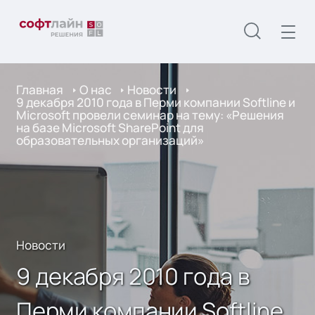
Главная
О нас
Новости
9 декабря 2010 года в Перми компании Softline и
Microsoft провели семинар на тему: «Решения
на базе Microsoft SharePoint для
образовательных организаций»
Новости
9 декабря 2010 года в
Перми компании Softline