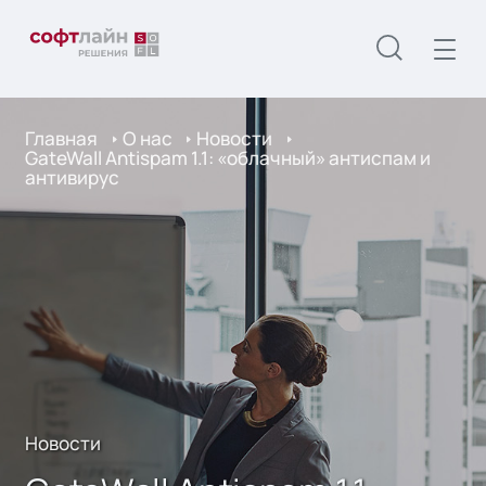
Главная
О нас
Новости
GateWall Antispam 1.1: «облачный» антиспам и
антивирус
Новости