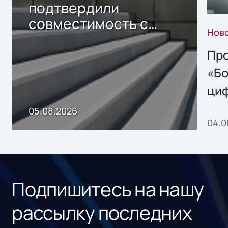
подтвердили
совместимость с
Нов
решением Sharx
Storage 2.x для
Про
хранения данных
«Бо
ци
пр
05.08.2026
04.0
без
ном
«1С
Подпишитесь на нашу
рассылку последних