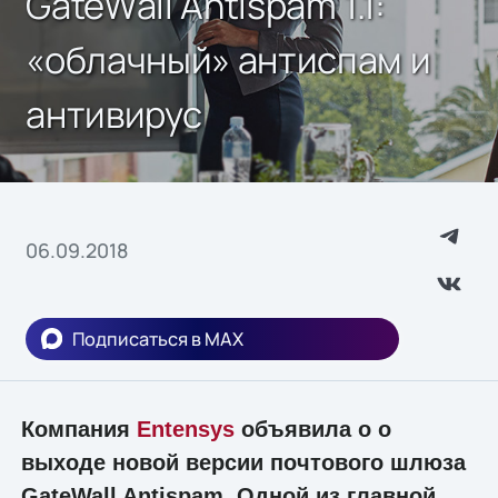
GateWall Antispam 1.1:
«облачный» антиспам и
антивирус
06.09.2018
Подписаться в MAX
Компания
Entensys
объявила о о
выходе новой версии почтового шлюза
GateWall Antispam. Одной из главной