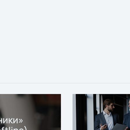
ники»