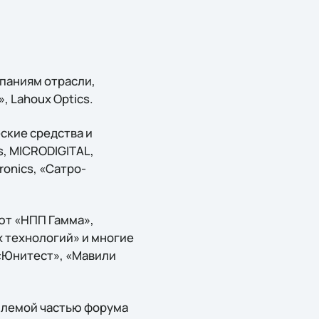
мпаниям отрасли,
, Lahoux Optics.
ские средства и
s, MICRODIGITAL,
ronics, «Сатро-
ют «НПП Гамма»,
 технологий» и многие
«Юнитест», «Мавили
млемой частью форума