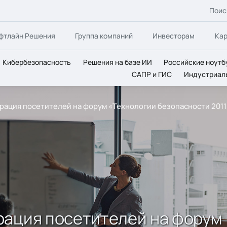
Поис
фтлайн Решения
Группа компаний
Инвесторам
Ка
Кибербезопасность
Решения на базе ИИ
Российские ноутб
САПР и ГИС
Индустриал
рация посетителей на форум «Технологии безопасности 2011
рация посетителей на форум