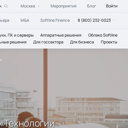
к
Москва
Мероприятия
Блог
Войти
рьера
M&A
Softline Finance
8 (800) 232-0023
уки, ПК и серверы
Аппаратные решения
Облако Softline
ьные решения
Для госсектора
Для бизнеса
Проекты
»
 «Технологии