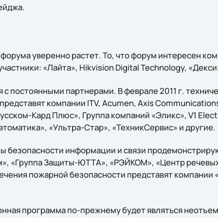
ейджа.
 форума уверенно растет. То, что форум интересен ко
стники: «Лайта», Hikvision Digital Technology, «Декси»
с постоянными партнерами. В феврале 2011 г. техниче
представят компании ITV, Acumen, Axis Communication
Русском-Кард Плюс», Группа компаний «Эликс», V1 Elect
томатика», «Ультра-Стар», «ТехникСервис» и другие.
мы безопасности информации и связи продемонстриру
», «Группа Защиты-ЮТТА», «РЭЙКОМ», «Центр речевых
ечения пожарной безопасности представят компании 
онная программа по-прежнему будет являться неотъе