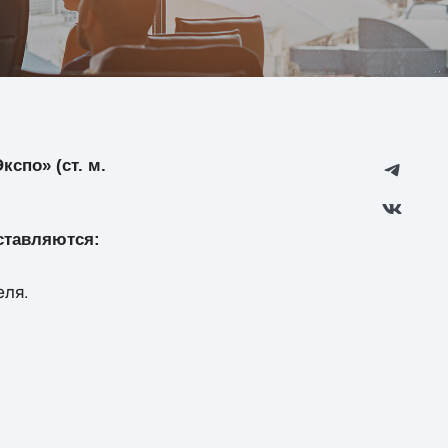
спо» (ст. м.
ставляются:
еля.