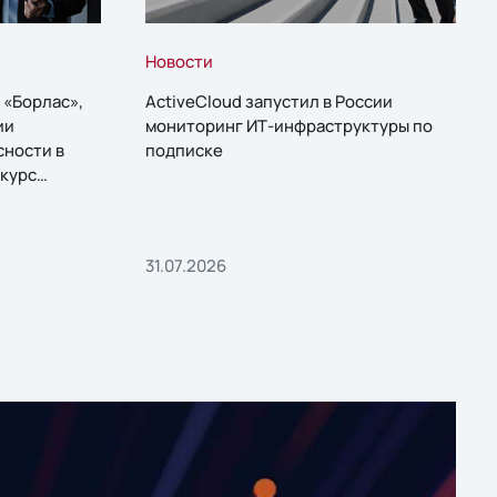
Новости
 «Борлас»,
ActiveCloud запустил в России
ии
мониторинг ИТ-инфраструктуры по
сности в
подписке
курс
31.07.2026