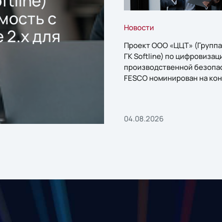
ftline)
мость с
Новости
 2.x для
Проект ООО «ЦЦТ» (Группа
ГК Softline) по цифровизац
производственной безопа
FESCO номинирован на кон
«1С:Проект года»
04.08.2026