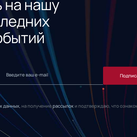
 на нашу
следних
обытий
Подпис
х данных,
на получение
рассылок
и подтверждаю, что ознако