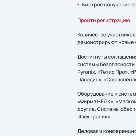
Быстрое получение б
Пройти регистрацию
.
Количество участников
демонстрируют новые уча
Достигнуты соглашения 
системы безопасности 
Pyronix, «Тетис Про», «
Паладин», «Союзспецав
Оборудование и систе
«Фирма НЕЛК», «Маском
другие. Системы обесп
Электроник».
Деловая и конференци