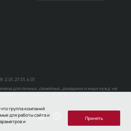
.01, 27.01, 4.01
чена для личных, семейных, домашних и иных нужд, не
едерального закона от 24.06.2025 № 168-ФЗ.
 что группа компаний
мые для работы сайта и
ости
Принять
параметров и