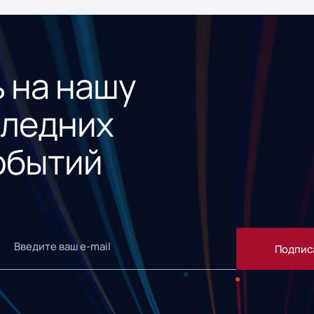
 на нашу
следних
обытий
Подпис