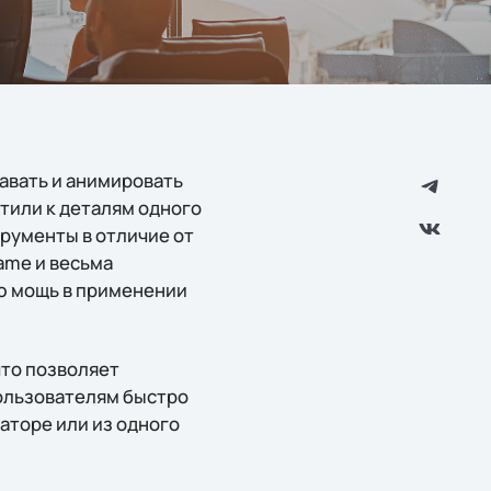
давать и анимировать
тили к деталям одного
трументы в отличие от
rame и весьма
ю мощь в применении
что позволяет
пользователям быстро
аторе или из одного