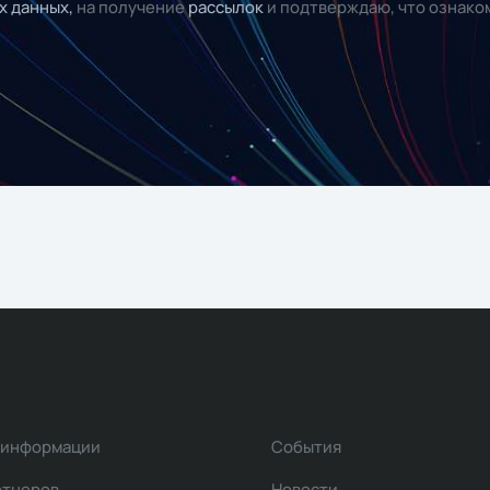
х данных,
на получение
рассылок
и подтверждаю, что ознако
 информации
События
ртнеров
Новости