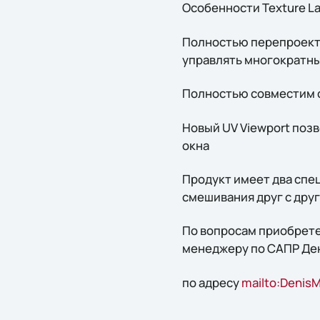
Особенности Texture La
Полностью перепроекти
управлять многократн
Полностью совместим с 
Новый UV Viewport позв
окна
Продукт имеет два спец
смешивания друг с дру
По вопросам приобрете
менеджеру по САПР Де
по адресу
mailto:DenisM