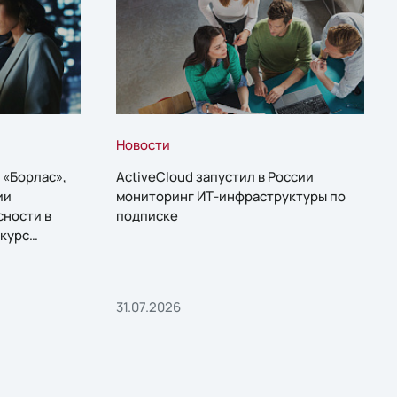
Новости
 «Борлас»,
ActiveCloud запустил в России
ии
мониторинг ИТ-инфраструктуры по
сности в
подписке
курс
31.07.2026