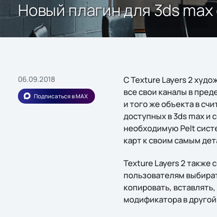
Новый плагин для 3ds max
06.09.2018
С Texture Layers 2 худ
все свои каналы в пре
Подписаться в MAX
и того же объекта в с
доступных в 3ds max и 
необходимую Pelt сист
карт к своим самым де
Texture Layers 2 также
пользователям выбират
копировать, вставлять,
модификатора в другой