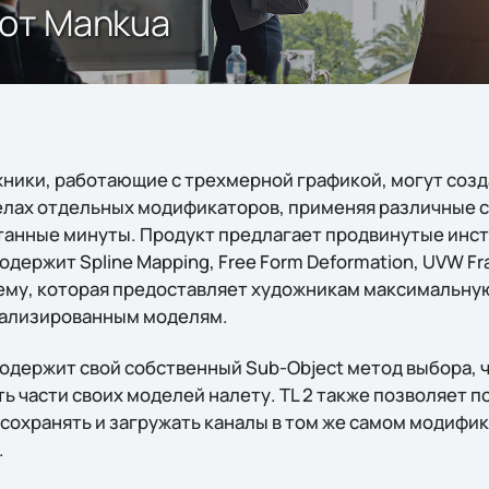
 от Mankua
ожники, работающие с трехмерной графикой, могут соз
делах отдельных модификаторов, применяя различные с
читанные минуты. Продукт предлагает продвинутые инс
содержит Spline Mapping, Free Form Deformation, UVW F
ему, которая предоставляет художникам максимальну
тализированным моделям.
 содержит свой собственный Sub-Object метод выбора, 
ь части своих моделей налету. TL 2 также позволяет 
 сохранять и загружать каналы в том же самом модифик
.