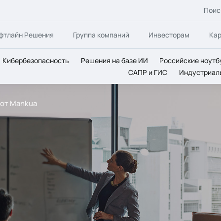
Поис
фтлайн Решения
Группа компаний
Инвесторам
Ка
Кибербезопасность
Решения на базе ИИ
Российские ноутб
САПР и ГИС
Индустриал
 от Mankua