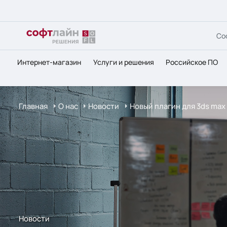
Со
Интернет-магазин
Услуги и решения
Российское ПО
Главная
О нас
Новости
Новый плагин для 3ds max
Новости