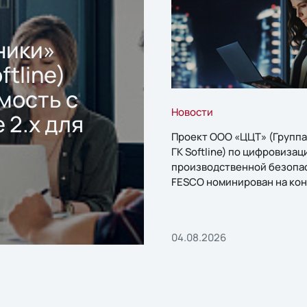
ники»
ftline)
мость с
Новости
 2.x для
Проект ООО «ЦЦТ» (Группа
ГК Softline) по цифровизац
производственной безопа
FESCO номинирован на кон
«1С:Проект года»
04.08.2026