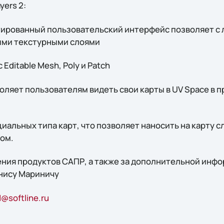
yers 2:
рованный пользовательский интерфейс позволяет с л
ыми текстурными слоями
Editable Mesh, Poly и Patch
оляет пользователям видеть свои карты в UV Space в 
иальных типа карт, что позволяет наносить на карту 
гом.
ния продуктов САПР, а также за дополнительной инф
нису Мариничу
@softline.ru