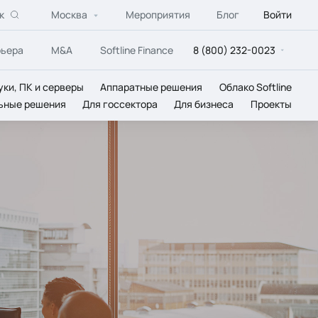
к
Москва
Мероприятия
Блог
Войти
рьера
M&A
Softline Finance
8 (800) 232-0023
уки, ПК и серверы
Аппаратные решения
Облако Softline
ьные решения
Для госсектора
Для бизнеса
Проекты