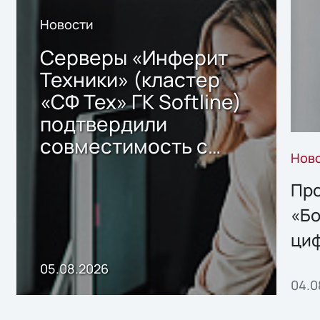
Новости
Серверы «Инферит
Техники» (кластер
«СФ Тех» ГК Softline)
подтвердили
совместимость с
Нов
решением Sharx
Storage 2.x для
Про
хранения данных
«Бо
ци
пр
05.08.2026
04.0
без
ном