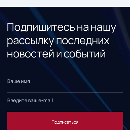
ном
«1С
Подпишитесь на нашу
рассылку последних
новостей и событий
Подписаться