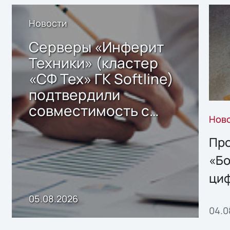
Новости
Серверы «Инферит
Техники» (кластер
«СФ Тех» ГК Softline)
подтвердили
совместимость с
Нов
решением Sharx
Storage 2.x для
Про
хранения данных
«Бо
ци
пр
05.08.2026
04.0
без