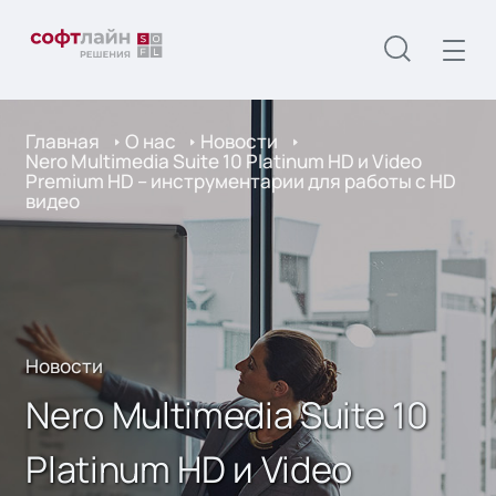
Главная
О нас
Новости
Nero Multimedia Suite 10 Platinum HD и Video
Premium HD – инструментарии для работы с HD
видео
Новости
Nero Multimedia Suite 10
Platinum HD и Video