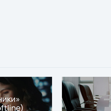
ники»
ftline)