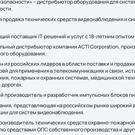
зопасности» – дистрибьютор оборудования для систе
ости.
я продажа технических средств видеонаблюдения и си
щий поставщик IT-решений и услуг с 18-летним опытом
льный дистрибьютор компании ACTI Corporation, прои
ого оборудования.
н из российских лидеров в области поставки и прода
ей для применения в телекоммуникациях и связи, ист
ния, пожарных и охранных системах, медицинской тех
 дорогах.
й производитель и разработчик импульсных блоков пи
ания, представляющая на российском рынке широкий 
ции для систем видеонаблюдения.
производитель технических средств охранно-пожарной
лю средствами ОПС собственного производства и друг