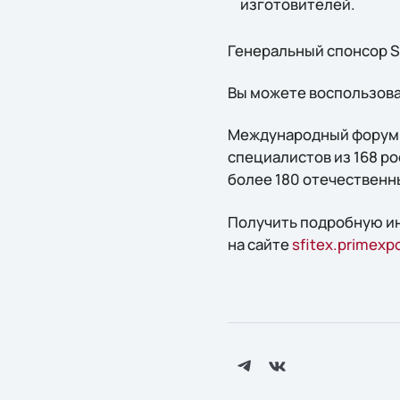
изготовителей.
Генеральный спонсор S
Вы можете воспользов
Международный форум «
специалистов из 168 ро
более 180 отечественн
Получить подробную ин
на сайте
sfitex.primexp