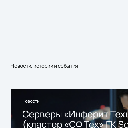
Новости, истории и события
Новости
Серверы «Инферит Тех
(кластер «СФ Тех» ГК So