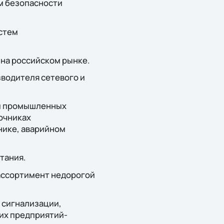
м безопасности
стем
 на российском рынке.
зводителя сетевого и
жи промышленных
очниках
нике, аварийном
тания.
ассортимент недорогой
 сигнализации,
их предприятий-