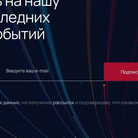
 на нашу
следних
обытий
Подпис
х данных,
на получение
рассылок
и подтверждаю, что ознако