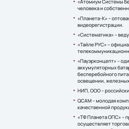
«Атомиум Системы Бе
человека и собственн
«Планета-К» – оптова
видеорегистрации.
«Систематика» – веду
«Тайле РУС» – официа
телекоммуникационн
«Пауэрконцепт» – оди
аккумуляторных батар
бесперебойного пита
освещении, железных
НИП, ООО – российски
QCAM – молодая комп
качественной продук
«ТФ Планета ОПС» – 
осуществляет торгов