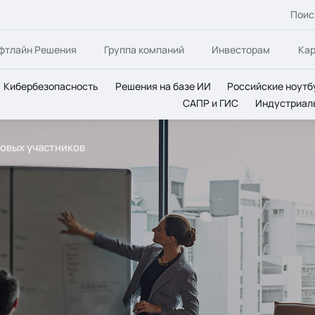
Поис
фтлайн Решения
Группа компаний
Инвесторам
Ка
Кибербезопасность
Решения на базе ИИ
Российские ноутб
САПР и ГИС
Индустриал
новых участников