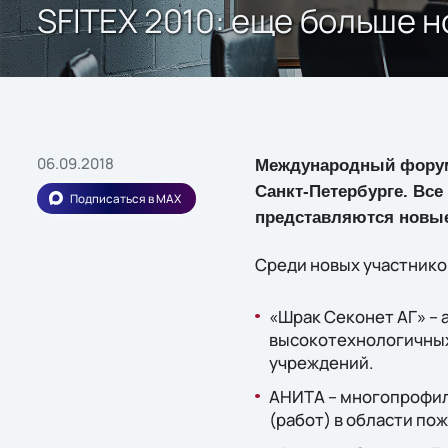
SFITEX 2010: еще больше 
06.09.2018
Международный форум «
Санкт-Петербурге. Вс
Подписаться в MAX
представляются новые
Среди новых участнико
«Шрак Секонет АГ» – 
высокотехнологичных
учреждений.
АНИТА – многопрофил
(работ) в области по