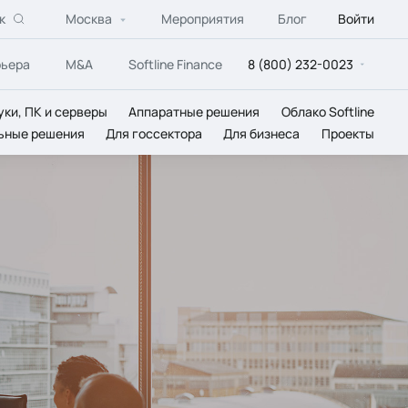
к
Москва
Мероприятия
Блог
Войти
рьера
M&A
Softline Finance
8 (800) 232-0023
уки, ПК и серверы
Аппаратные решения
Облако Softline
ьные решения
Для госсектора
Для бизнеса
Проекты