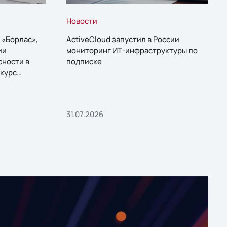
Новости
 «Борлас»,
ActiveCloud запустил в России
ии
мониторинг ИТ-инфраструктуры по
сности в
подписке
курс
31.07.2026