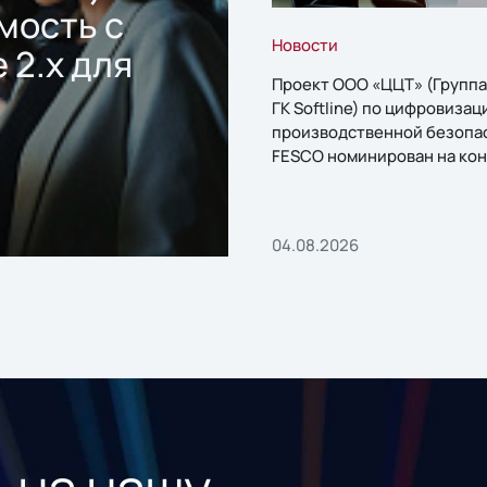
мость с
Новости
 2.x для
Проект ООО «ЦЦТ» (Группа
ГК Softline) по цифровизац
производственной безопа
FESCO номинирован на кон
«1С:Проект года»
04.08.2026