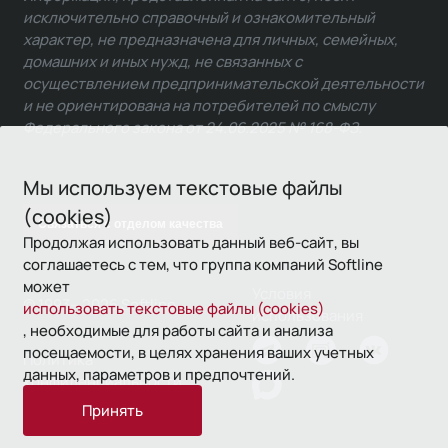
исключительно справочный и ознакомительный
характер, не предназначена для личных, семейных,
домашних и иных нужд, не связанных с
осуществлением предпринимательской деятельности
и не ориентирована на потребителей по смыслу
Федерального закона от 24.06.2025 № 168-ФЗ.
Мы используем текстовые файлы
(cookies)
Связаться с отделом качества
Продолжая использовать данный веб-сайт, вы
соглашаетесь с тем, что группа компаний Softline
может
Условия
© 1993—2026 Softline
использовать текстовые файлы (cookies)
использования
, необходимые для работы сайта и анализа
посещаемости, в целях хранения ваших учетных
Политика
данных, параметров и предпочтений.
конфиденциальности
Принять
16+