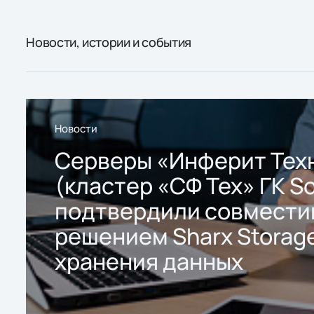
Новости, истории и события
Новости
Серверы «Инферит Тех
(кластер «СФ Тех» ГК So
подтвердили совмести
решением Sharx Storage
хранения данных