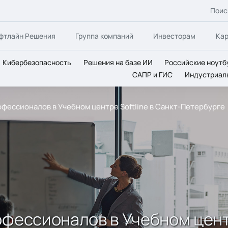
Поис
фтлайн Решения
Группа компаний
Инвесторам
Ка
Кибербезопасность
Решения на базе ИИ
Российские ноутб
САПР и ГИС
Индустриал
офессионалов в Учебном центре Softline в Санкт-Петербурге
фессионалов в Учебном центр