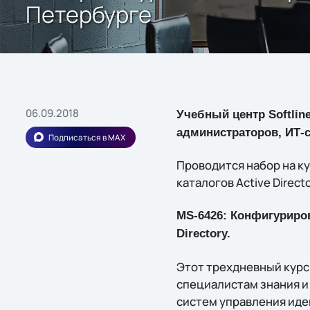
Петербурге
06.09.2018
Учебный центр Softlin
администраторов, ИТ-
Подписаться в MAX
Проводится набор на к
каталогов Active Directo
MS-6426: Конфигуриров
Directory.
Этот трехдневный курс
специалистам знания и 
систем управления иде