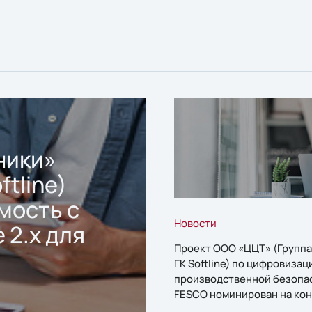
ники»
ftline)
мость с
Новости
 2.x для
Проект ООО «ЦЦТ» (Группа
ГК Softline) по цифровизац
производственной безопа
FESCO номинирован на кон
«1С:Проект года»