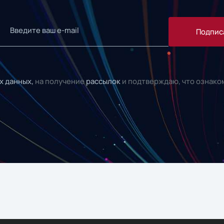
Подпис
х данных,
на получение
рассылок
и подтверждаю, что ознако