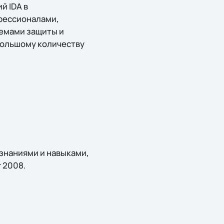
й IDA в
офессионалами,
емами защиты и
 большому количеству
знаниями и навыками,
 2008.