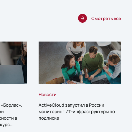
Смотреть все
Новости
 «Борлас»,
ActiveCloud запустил в России
ии
мониторинг ИТ-инфраструктуры по
сности в
подписке
курс