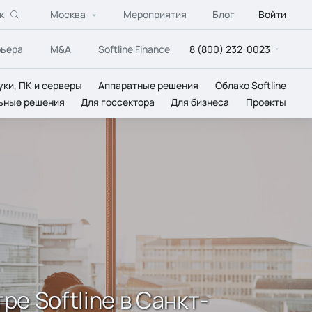
к
Москва
Мероприятия
Блог
Войти
рьера
M&A
Softline Finance
8 (800) 232-0023
уки, ПК и серверы
Аппаратные решения
Облако Softline
ьные решения
Для госсектора
Для бизнеса
Проекты
е Softline в Санкт-