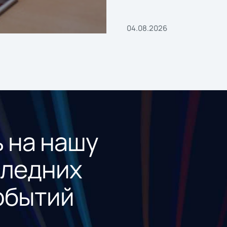
04.08.2026
 на нашу
следних
обытий