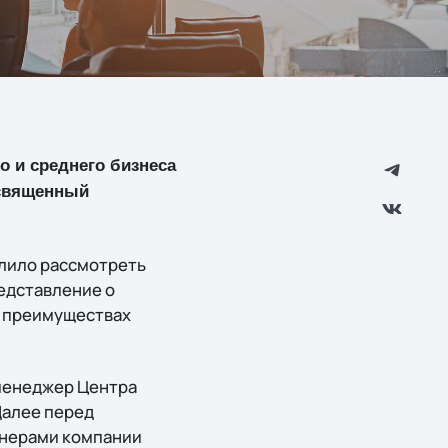
о и среднего бизнеса
освященный
олило рассмотреть
едставление о
и преимуществах
менеджер Центра
Далее перед
тнерами компании