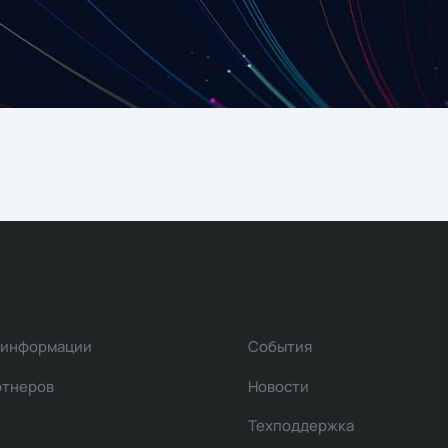
 информации
События
ртнеров
Новости
Техподдержка