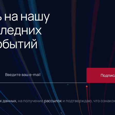
 на нашу
следних
обытий
Подпис
х данных,
на получение
рассылок
и подтверждаю, что ознако