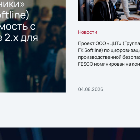
ники»
ftline)
мость с
Новости
 2.x для
Проект ООО «ЦЦТ» (Группа
ГК Softline) по цифровизац
производственной безопа
FESCO номинирован на кон
«1С:Проект года»
04.08.2026