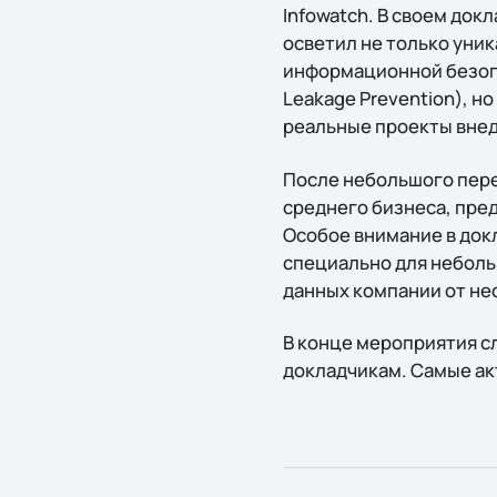
Infowatch. В своем док
осветил не только уни
информационной безопа
Leakage Prevention), но
реальные проекты вне
После небольшого пере
среднего бизнеса, пред
Особое внимание в док
специально для неболь
данных компании от не
В конце мероприятия с
докладчикам. Самые ак