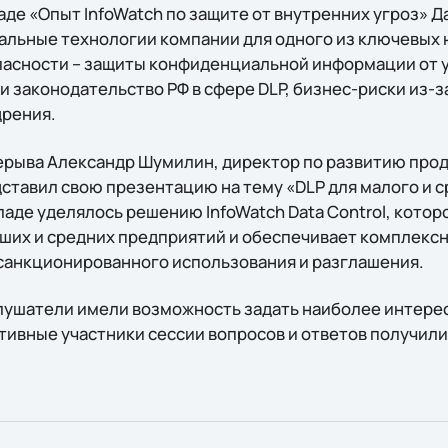
ладе «Опыт InfoWatch по защите от внутренних угроз» 
кальные технологии компании для одного из ключевых
сности – защиты конфиденциальной информации от ут
 и законодательство РФ в сфере DLP, бизнес-риски из-з
дрения.
рыва Александр Шумилин, директор по развитию прод
ставил свою презентацию на тему «DLP для малого и с
ладе уделялось решению InfoWatch Data Control, кото
ших и средних предприятий и обеспечивает комплекс
санкционированного использования и разглашения.
лушатели имели возможность задать наиболее интере
тивные участники сессии вопросов и ответов получил