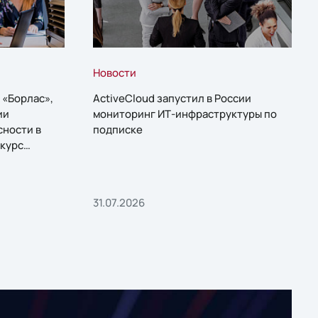
Новости
 «Борлас»,
ActiveCloud запустил в России
ии
мониторинг ИТ-инфраструктуры по
сности в
подписке
курс
31.07.2026