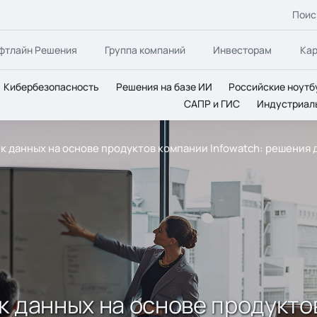
Поис
фтлайн Решения
Группа компаний
Инвесторам
Ка
Кибербезопасность
Решения на базе ИИ
Российские ноутб
САПР и ГИС
Индустриал
к данных на основе продуктов компании Infowatch: решения 
к данных на основе продуктов