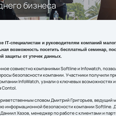
днего бизнеса
е IТ-специалистам и руководителям компаний малог
ьная возможность посетить бесплатный семинар, п
й защиты от утечек данных.
ное совместно компаниями Softline и Infowatch, позв
просы безопасности компании. Участники получили пр
омпании InfoWatch, узнали о ключевых возможностях 
 Contol.
риветственным словом Дмитрий Григорьев, ведущий 
ю информационной безопасности компании Softline. 
Даниил Хазов, менеджер по работе с клиентами и пар