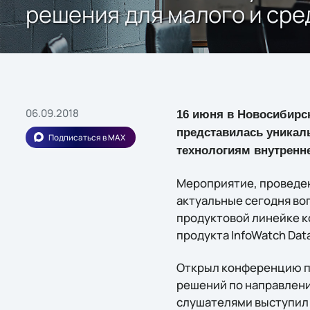
решения для малого и сре
06.09.2018
16 июня в Новосибирск
представилась уникал
Подписаться в MAX
технологиям внутренне
Мероприятие, проведен
актуальные сегодня во
продуктовой линейке к
продукта InfoWatch Data
Открыл конференцию п
решений по направлени
слушателями выступил 