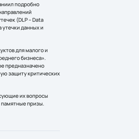
Даниил подробно
 направлений
ечек (DLP – Data
а утечки данных и
уктов для малого и
реднего бизнеса».
рое предназначено
ную защиту критических
сующие их вопросы
и памятные призы.