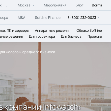
к
Москва
Мероприятия
Блог
Войти
рьера
M&A
Softline Finance
8 (800) 232-0023
уки, ПК и серверы
Аппаратные решения
Облако Softline
ьные решения
Для госсектора
Для бизнеса
Проекты
для малого и среднего бизнеса
 компании Infowatch: