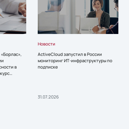
Новости
 «Борлас»,
ActiveCloud запустил в России
ии
мониторинг ИТ-инфраструктуры по
сности в
подписке
курс
31.07.2026