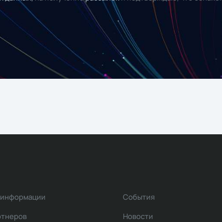
 информации
События
ртнеров
Новости