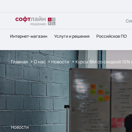
Со
Интернет-магазин
Услуги и решения
Российское ПО
Главная
О нас
Новости
Курсы IBM co скидкой 10% 
Новости