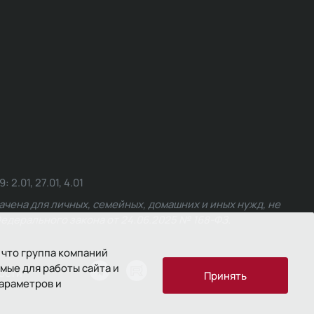
.01, 27.01, 4.01
чена для личных, семейных, домашних и иных нужд, не
едерального закона от 24.06.2025 № 168-ФЗ.
 что группа компаний
мые для работы сайта и
ости
Принять
параметров и