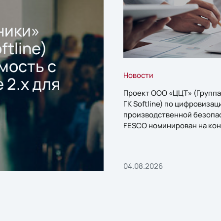
ники»
ftline)
мость с
Новости
 2.x для
Проект ООО «ЦЦТ» (Группа
ГК Softline) по цифровизац
производственной безопа
FESCO номинирован на кон
«1С:Проект года»
04.08.2026