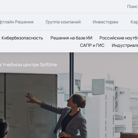
Поис
фтлайн Решения
Группа компаний
Инвесторам
Ка
Кибербезопасность
Решения на базе ИИ
Российские ноутб
САПР и ГИС
Индустриал
в Учебном центре Softline