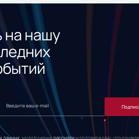
 на нашу
следних
обытий
Подпис
х данных,
на получение
рассылок
и подтверждаю, что ознако