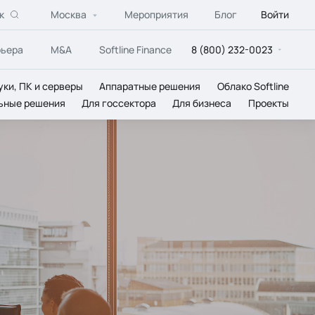
к
Москва
Мероприятия
Блог
Войти
рьера
M&A
Softline Finance
8 (800) 232-0023
уки, ПК и серверы
Аппаратные решения
Облако Softline
ьные решения
Для госсектора
Для бизнеса
Проекты