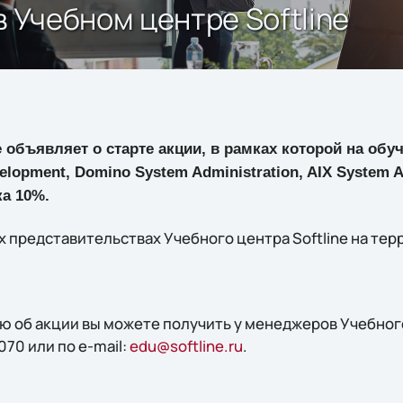
в Учебном центре Softline
e объявляет о старте акции, в рамках которой на об
elopment, Domino System Administration, AIX System A
а 10%.
х представительствах Учебного центра Softline на тер
об акции вы можете получить у менеджеров Учебного 
070 или по e-mail:
edu@softline.ru
.