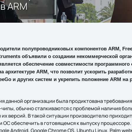
ов ARM
водители полупроводниковых компонентов ARM, Frees
nstruments объявили о создании некоммерческой орга
является обеспечение совместимости программного 
на архитектуре ARM, что позволит ускорить разработк
MeeGo и других систем и укрепить положение ARM н
я данной организации была продиктована требования
ипы, обычно сталкиваются с проблемой наличия бол
 их версий. В такой ситуации производителю приходит
и ОС обеспечить в готовящемся к выпуску процессоре
ogle Android, Google Chrome OS, Ubuntu Linux, Palm we