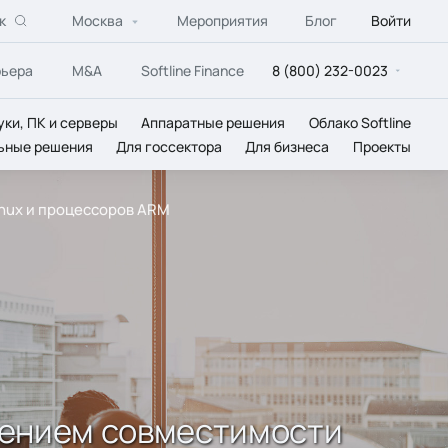
к
Москва
Мероприятия
Блог
Войти
рьера
M&A
Softline Finance
8 (800) 232-0023
уки, ПК и серверы
Аппаратные решения
Облако Softline
ьные решения
Для госсектора
Для бизнеса
Проекты
inux и процессоров ARM
чением совместимости