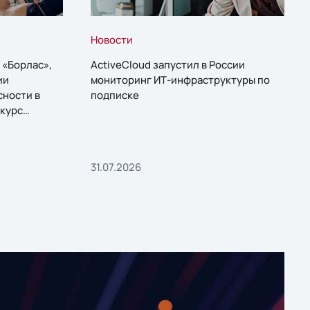
Новости
 «Борлас»,
ActiveCloud запустил в России
ии
мониторинг ИТ-инфраструктуры по
сности в
подписке
курс
31.07.2026