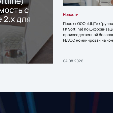
ftline)
мость с
Новости
 2.x для
Проект ООО «ЦЦТ» (Группа
ГК Softline) по цифровизац
производственной безопа
FESCO номинирован на кон
«1С:Проект года»
04.08.2026