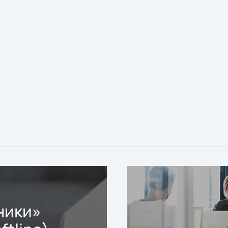
ники»