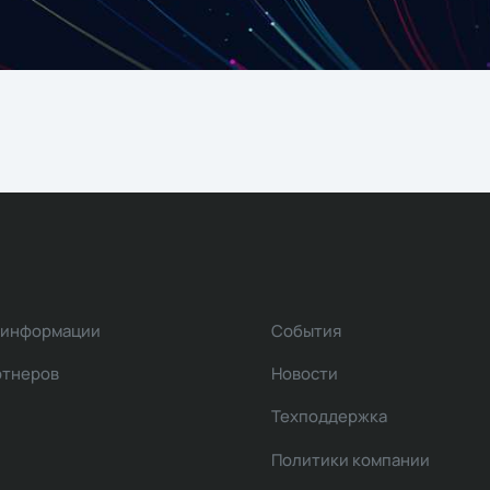
 информации
События
ртнеров
Новости
Техподдержка
Политики компании