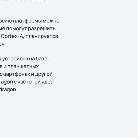
версию платформы можно
ые помогут разрешить
Cortex-A, планируется
ся.
 устройств на базе
ов и планшетных
смартфонах и другой
agon с частотой ядра
dragon.