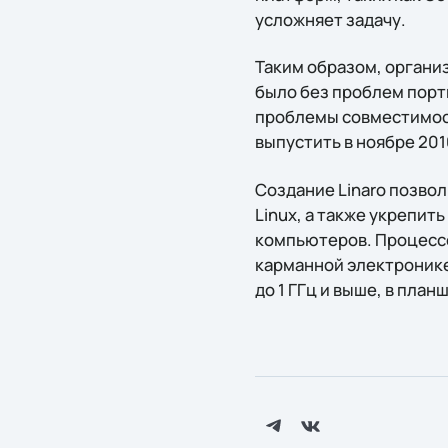
усложняет задачу.
Таким образом, органи
было без проблем порт
проблемы совместимост
выпустить в ноябре 201
Создание Linaro позво
Linux, а также укрепи
компьютеров. Процессо
карманной электронике
до 1 ГГц и выше, в план