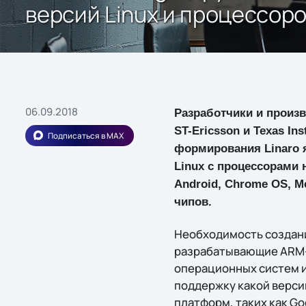
версий Linux и процессор
06.09.2018
Разработчики и произ
ST-Ericsson и Texas I
Подписаться в MAX
формирования Linaro 
Linux с процессорами 
Android, Chrome OS, 
чипов.
Необходимость создани
разрабатывающие ARM-ч
операционных систем и
поддержку какой верси
платформ, таких как Go