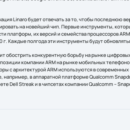
зация Linaro будет отвечать за то, чтобы последнюю 
ировать на новейший чип. Первые инструменты, котор
и платформ, их версий и семейства процессоров ARM 
0 г. Каждые полгода эти инструменты будут обновлять
лит обострить конкурентную борьбу на рынке цифровых
ть позиции компании ARM на рынке мобильных телефон
ры с архитектурой ARM используются в современных 
, например, в аппаратной платформе Qualcomm Snapdr
шете Dell Streak и в чипсетах компании Qualcomm – Snap