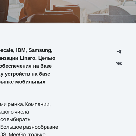
cale, IBM, Samsung,
низации Linaro. Целью
обеспечения на базе
у устройств на базе
а рынке мобильных
ми рынка. Компании,
ьшого числа
ся выбирать,
. Большое разнообразие
bOS, MeeGo, только