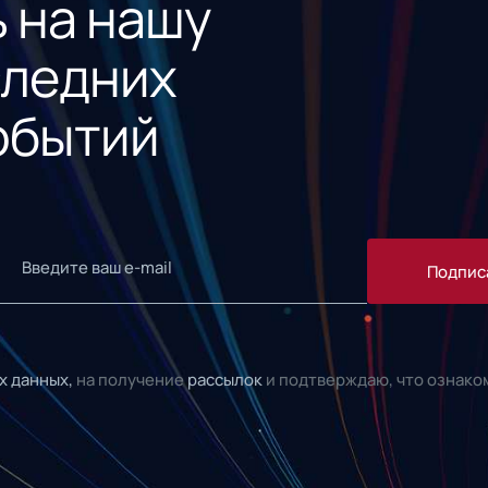
 на нашу
следних
обытий
Подпис
х данных,
на получение
рассылок
и подтверждаю, что ознако