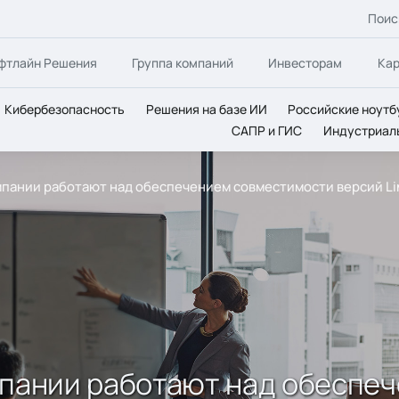
Поис
фтлайн Решения
Группа компаний
Инвесторам
Ка
Кибербезопасность
Решения на базе ИИ
Российские ноутб
САПР и ГИС
Индустриал
омпании работают над обеспечением совместимости версий L
омпании работают над обеспе