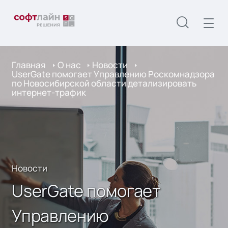
Главная
О нас
Новости
UserGate помогает Управлению Роскомнадзора
по Новосибирской области детализировать
интернет-трафик
Новости
UserGate помогает
Управлению