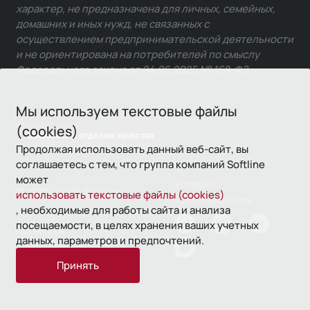
характер, не предназначена для личных, семейных,
домашних и иных нужд, не связанных с
осуществлением предпринимательской деятельности
и не ориентирована на потребителей по смыслу
Федерального закона от 24.06.2025 № 168-ФЗ.
Мы используем текстовые файлы
(cookies)
Связаться с отделом качества
Продолжая использовать данный веб-сайт, вы
соглашаетесь с тем, что группа компаний Softline
может
Условия
© 1993—2026 Softline
использовать текстовые файлы (cookies)
использования
, необходимые для работы сайта и анализа
посещаемости, в целях хранения ваших учетных
Политика
данных, параметров и предпочтений.
конфиденциальности
Принять
16+