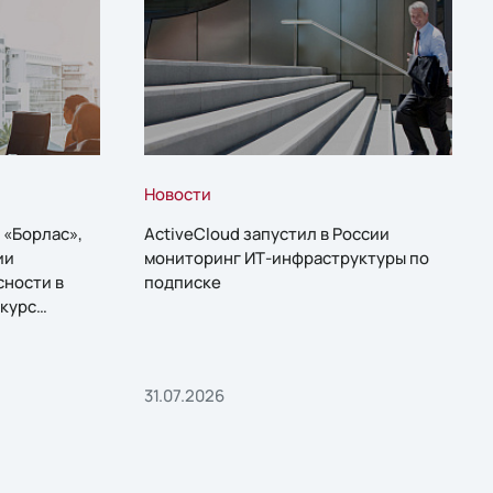
Новости
 «Борлас»,
ActiveCloud запустил в России
ии
мониторинг ИТ-инфраструктуры по
сности в
подписке
курс
31.07.2026