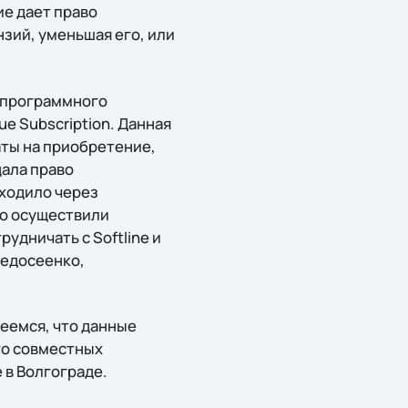
е дает право
зий, уменьшая его, или
 программного
e Subscription. Данная
ты на приобретение,
ала право
ходило через
но осуществили
дничать с Softline и
Федосеенко,
еемся, что данные
ого совместных
 в Волгограде.