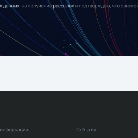
х данных,
на получение
рассылок
и подтверждаю, что ознако
 информации
События