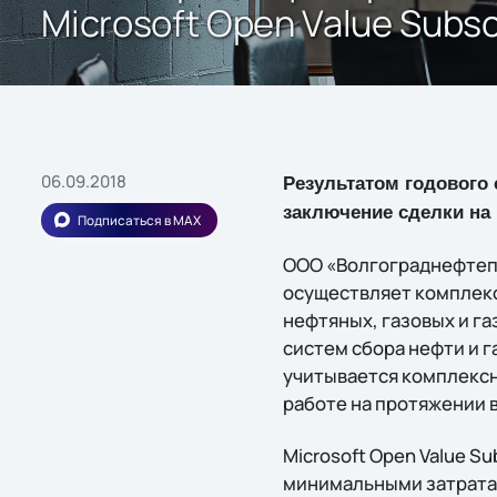
Microsoft Open Value Subsc
06.09.2018
Результатом годового 
заключение сделки на п
Подписаться в MAX
ООО «Волгограднефтепр
осуществляет комплекс
нефтяных, газовых и г
систем сбора нефти и г
учитывается комплексн
работе на протяжении 
Microsoft Open Value S
минимальными затрата