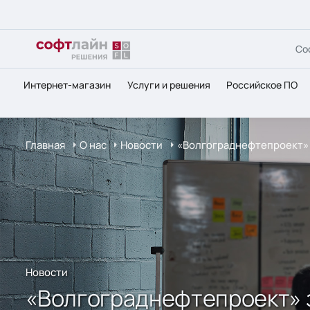
Со
Интернет-магазин
Услуги и решения
Российское ПО
Главная
О нас
Новости
«Волгограднефтепроект» з
Новости
«Волгограднефтепроект» з