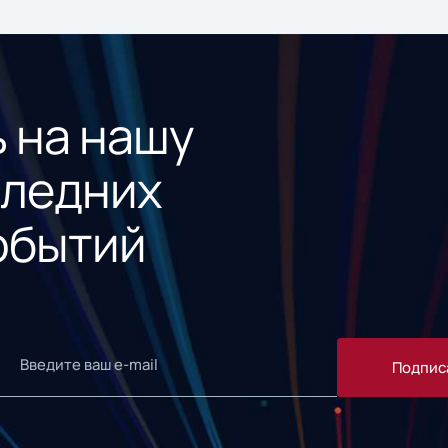
 на нашу
следних
обытий
Подпис