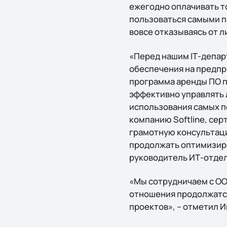
ежегодно оплачивать т
пользоваться самыми п
вовсе отказываясь от л
«Перед нашим IТ-депар
обеспечения на предпри
программа аренды ПО 
эффективно управлять 
использования самых п
компанию Softline, се
грамотную консультаци
продолжать оптимизиро
руководитель ИТ-отде
«Мы сотрудничаем с ОО
отношения продолжатся 
проектов», – отметил И