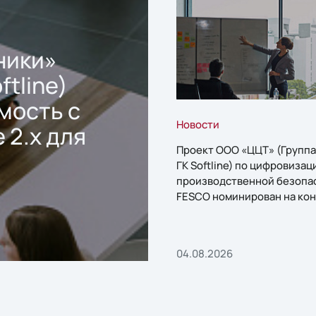
ники»
ftline)
мость с
Новости
 2.x для
Проект ООО «ЦЦТ» (Группа
ГК Softline) по цифровизац
производственной безопа
FESCO номинирован на кон
«1С:Проект года»
04.08.2026