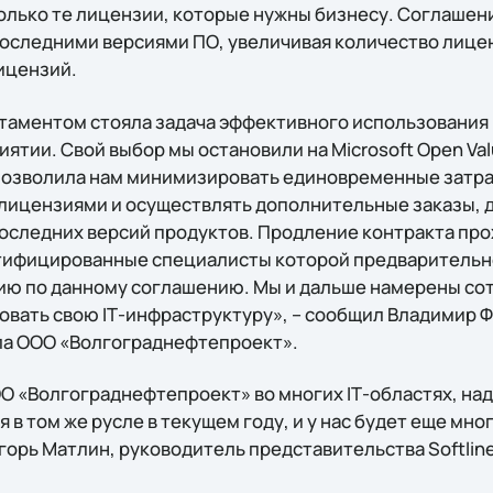
олько те лицензии, которые нужны бизнесу. Соглашени
оследними версиями ПО, увеличивая количество лицен
ицензий.
таментом стояла задача эффективного использования
ятии. Свой выбор мы остановили на Microsoft Open Valu
позволила нам минимизировать единовременные затра
лицензиями и осуществлять дополнительные заказы, д
оследних версий продуктов. Продление контракта про
ртифицированные специалисты которой предваритель
ю по данному соглашению. Мы и дальше намерены сотру
вать свою IТ-инфраструктуру», – сообщил Владимир 
ла ООО «Волгограднефтепроект».
О «Волгограднефтепроект» во многих IТ-областях, над
в том же русле в текущем году, и у нас будет еще мн
горь Матлин, руководитель представительства Softline