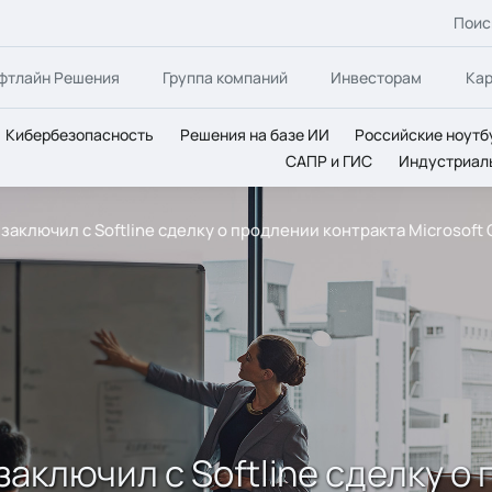
Поис
фтлайн Решения
Группа компаний
Инвесторам
Ка
Кибербезопасность
Решения на базе ИИ
Российские ноутб
САПР и ГИС
Индустриал
аключил с Softline сделку о продлении контракта Microsoft O
аключил с Softline сделку о