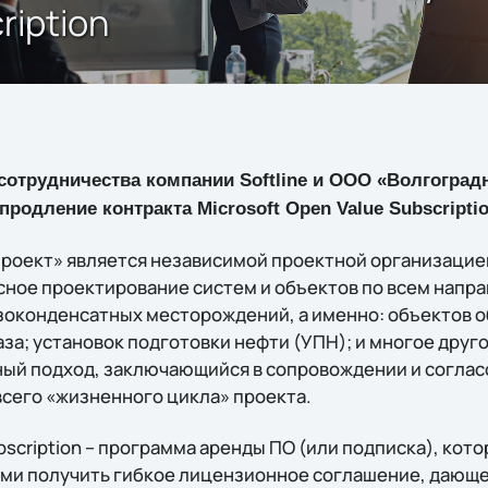
ription
сотрудничества компании Softline и ООО «Волгоград
родление контракта Microsoft Open Value Subscriptio
оект» является независимой проектной организацией
ное проектирование систем и объектов по всем напр
азоконденсатных месторождений, а именно: объектов о
аза; установок подготовки нефти (УПН); и многое друг
ый подход, заключающийся в сопровождении и соглас
всего «жизненного цикла» проекта.
ubscription – программа аренды ПО (или подписка), кото
ми получить гибкое лицензионное соглашение, дающ