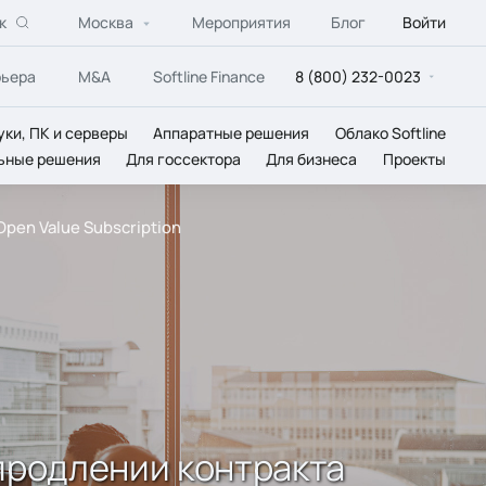
к
Москва
Мероприятия
Блог
Войти
рьера
M&A
Softline Finance
8 (800) 232-0023
уки, ПК и серверы
Аппаратные решения
Облако Softline
ьные решения
Для госсектора
Для бизнеса
Проекты
pen Value Subscription
 продлении контракта