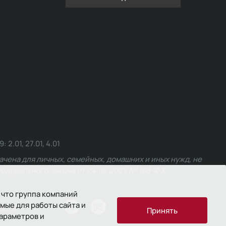
.01, 27.01, 4.01
чена для личных, семейных, домашних и иных нужд, не
едерального закона от 24.06.2025 № 168-ФЗ.
 что группа компаний
мые для работы сайта и
ости
Принять
параметров и