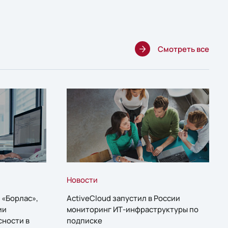
Смотреть все
Новости
 «Борлас»,
ActiveCloud запустил в России
ии
мониторинг ИТ-инфраструктуры по
сности в
подписке