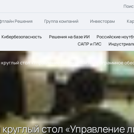
Поис
фтлайн Решения
Группа компаний
Инвесторам
Ка
Кибербезопасность
Решения на базе ИИ
Российские ноутб
САПР и ГИС
Индустриал
лся круглый стол «Управление лицензиями на программное об
ся круглый стол «Управление 