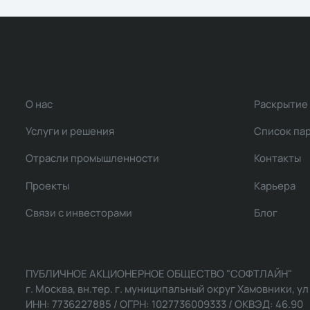
О нас
Раскрытие
Услуги и решения
Список па
Отрасли промышленности
Контакты
Проекты
Карьера
Связи с инвесторами
Блог
ПУБЛИЧНОЕ АКЦИОНЕРНОЕ ОБЩЕСТВО "СОФТЛАЙН"
г. Москва, вн.тер. г. муниципальный округ Хамовники, ул Ль
ИНН: 7736227885 / ОГРН: 1027736009333 / ОКВЭД: 46.90