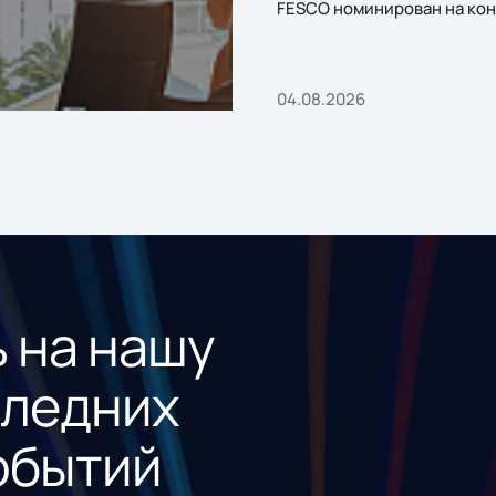
FESCO номинирован на кон
«1С:Проект года»
04.08.2026
 на нашу
следних
обытий