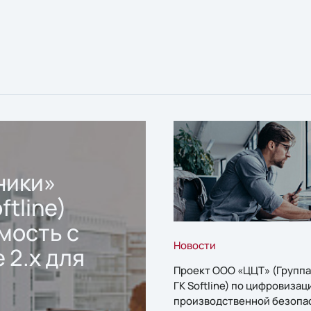
ники»
ftline)
мость с
Новости
 2.x для
Проект ООО «ЦЦТ» (Группа
ГК Softline) по цифровизац
производственной безопа