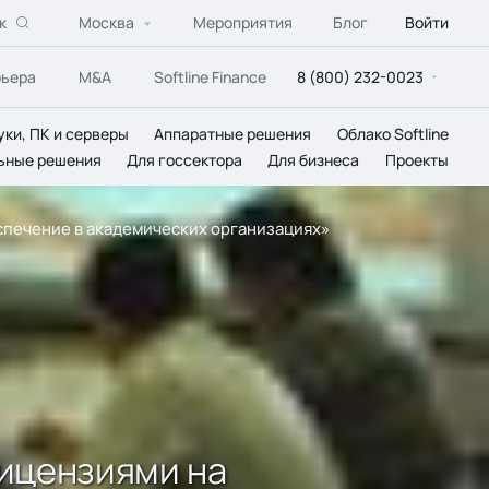
к
Москва
Мероприятия
Блог
Войти
рьера
M&A
Softline Finance
8 (800) 232-0023
уки, ПК и серверы
Аппаратные решения
Облако Softline
ьные решения
Для госсектора
Для бизнеса
Проекты
еспечение в академических организациях»
лицензиями на