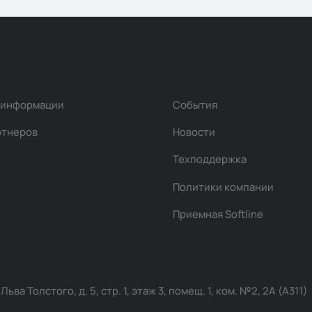
 информации
События
ртнеров
Новости
Техподдержка
Политики компании
Приемная Softline
ва Толстого, д. 5, стр. 1, этаж 3, помещ. 1, ком. №2, 2А (А311)