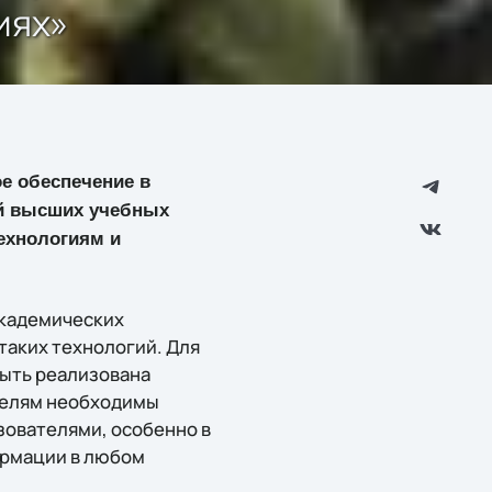
иях»
е обеспечение в
ий высших учебных
ехнологиям и
академических
таких технологий. Для
быть реализована
телям необходимы
зователями, особенно в
ормации в любом