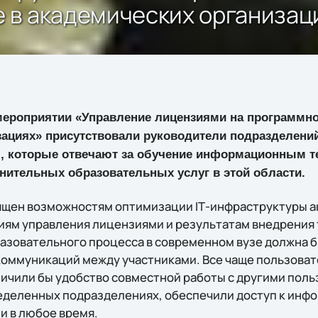
 в академических организац
 мероприятии «Управление лицензиями на программно
зациях» присутствовали руководители подразделен
, которые отвечают за обучение информационным т
нительных образовательных услуг в этой области.
ящен возможностям оптимизации IТ-инфраструктуры 
иям управления лицензиями и результатам внедрения 
азовательного процесса в современном вузе должна 
коммуникаций между участниками. Все чаще пользова
личили бы удобство совместной работы с другими поль
еделенных подразделениях, обеспечили доступ к инф
и в любое время.