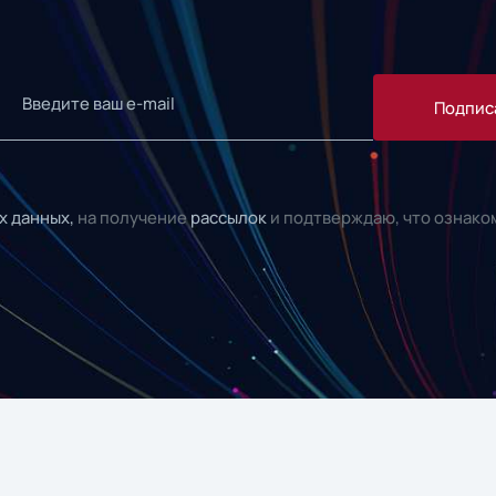
Подпис
х данных,
на получение
рассылок
и подтверждаю, что ознако