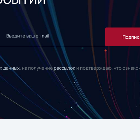
Подпис
х данных,
на получение
рассылок
и подтверждаю, что ознако