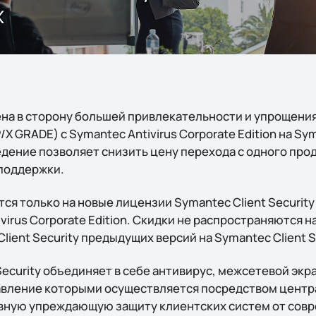
х
на в сторону большей привлекательности и упрощения,
 GRADE) с Symantec Antivirus Corporate Edition на Sym
дение позволяет снизить цену перехода с одного прод
поддержки.
я только на новые лицензии Symantec Client Security
virus Corporate Edition. Скидки не распространяются 
ient Security предыдущих версий на Symantec Client Se
Security объединяет в себе антивирус, межсетевой экр
авление которыми осуществляется посредством центр
вную упреждающую защиту клиентских систем от совр