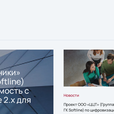
ники»
ftline)
мость с
Новости
 2.x для
Проект ООО «ЦЦТ» (Группа
ГК Softline) по цифровизац