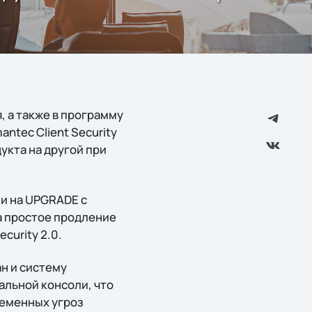
 а также в программу
antec Client Security
укта на другой при
 и на UPGRADE с
на простое продление
curity 2.0.
ан и систему
альной консоли, что
еменных угроз