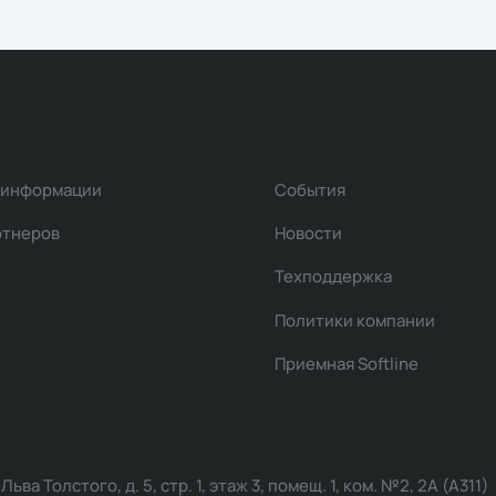
 информации
События
ртнеров
Новости
Техподдержка
Политики компании
Приемная Softline
ва Толстого, д. 5, стр. 1, этаж 3, помещ. 1, ком. №2, 2А (А311)