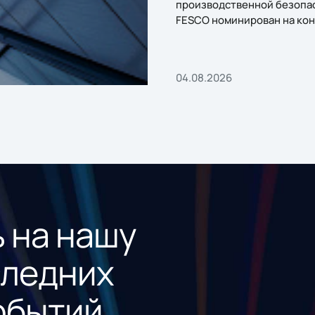
производственной безопа
FESCO номинирован на кон
«1С:Проект года»
04.08.2026
 на нашу
следних
обытий