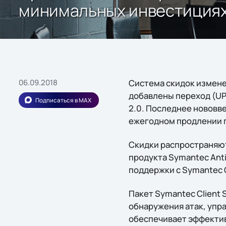
минимальных инвестиция
06.09.2018
Система скидок измене
добавлены переход (UP/X
Подписаться в MAX
2.0. Последнее нововве
ежегодном продлении 
Скидки распространяютс
продукта Symantec Anti
поддержки с Symantec Cl
Пакет Symantec Client 
обнаружения атак, упр
обеспечивает эффекти