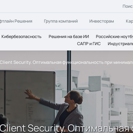
Поис
фтлайн Решения
Группа компаний
Инвесторам
Ка
Кибербезопасность
Решения на базе ИИ
Российские ноутб
САПР и ГИС
Индустриал
Client Security. Оптимальная функциональность при минима
Client Security. Оптимальна