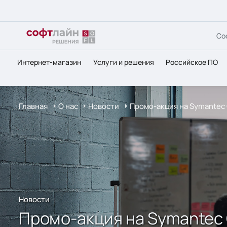
Со
Интернет-магазин
Услуги и решения
Российское ПО
Главная
О нас
Новости
Промо-акция на Symantec 
Новости
Промо-акция на Symantec 