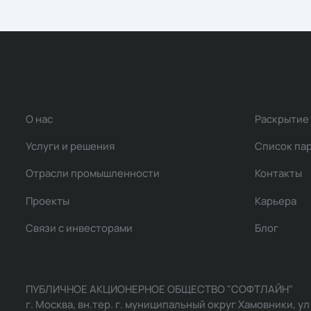
О нас
Раскрытие
Услуги и решения
Список па
Отрасли промышленности
Контакты
Проекты
Карьера
Связи с инвесторами
Блог
ПУБЛИЧНОЕ АКЦИОНЕРНОЕ ОБЩЕСТВО "СОФТЛАЙН"
г. Москва, вн.тер. г. муниципальный округ Хамовники, ул Ль