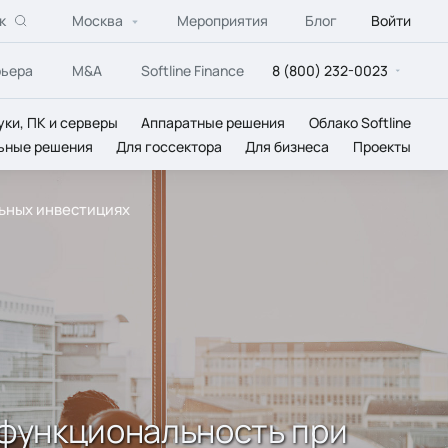
к
Москва
Мероприятия
Блог
Войти
рьера
M&A
Softline Finance
8 (800) 232-0023
уки, ПК и серверы
Аппаратные решения
Облако Softline
ьные решения
Для госсектора
Для бизнеса
Проекты
льных инвестициях
я функциональность при