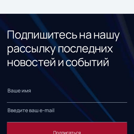
ном
«1С
Подпишитесь на нашу
рассылку последних
новостей и событий
Подписаться