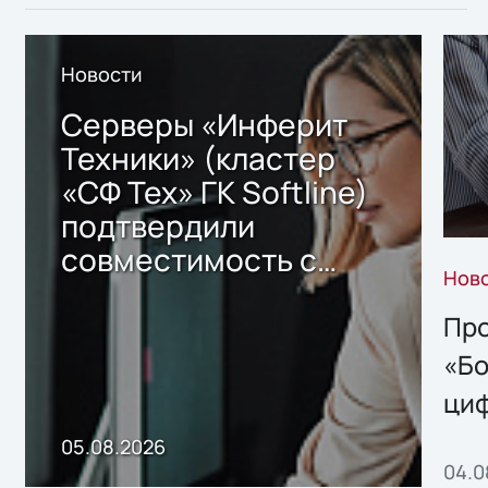
Новости
Серверы «Инферит
Техники» (кластер
«СФ Тех» ГК Softline)
подтвердили
совместимость с
Нов
решением Sharx
Storage 2.x для
Про
хранения данных
«Бо
ци
пр
05.08.2026
04.0
без