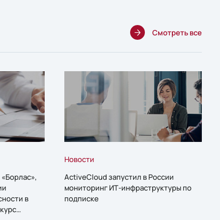
Смотреть все
Новости
 «Борлас»,
ActiveCloud запустил в России
ии
мониторинг ИТ-инфраструктуры по
сности в
подписке
курс