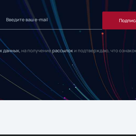
Подпис
х данных,
на получение
рассылок
и подтверждаю, что ознако