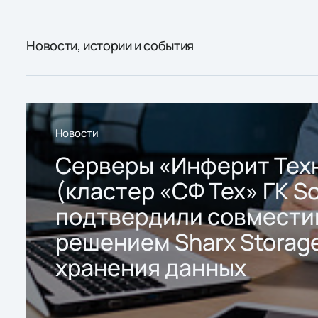
Новости, истории и события
Новости
Серверы «Инферит Тех
(кластер «СФ Тех» ГК So
подтвердили совмести
решением Sharx Storage
хранения данных