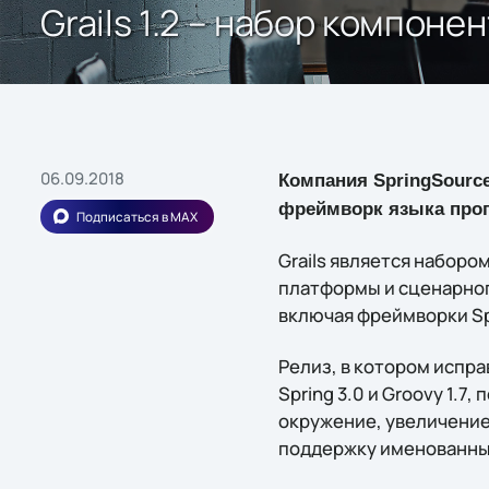
Grails 1.2 – набор компон
06.09.2018
Компания SpringSourc
фреймворк языка прог
Подписаться в MAX
Grails является наборо
платформы и сценарног
включая фреймворки Spr
Релиз, в котором испр
Spring 3.0 и Groovy 1.
окружение, увеличение
поддержку именованны