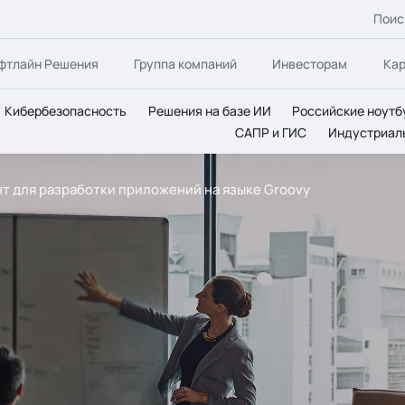
Поис
фтлайн Решения
Группа компаний
Инвесторам
Ка
Кибербезопасность
Решения на базе ИИ
Российские ноутб
САПР и ГИС
Индустриал
ент для разработки приложений на языке Groovy