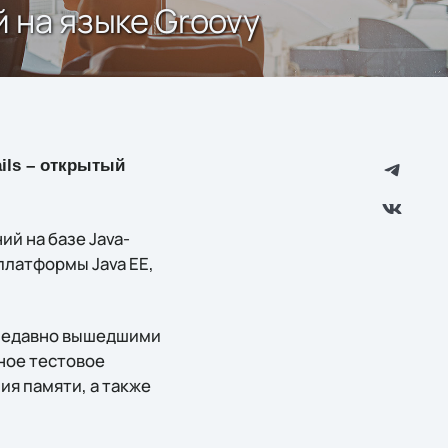
й на языке Groovy
ails – открытый
й на базе Java-
платформы Java EE,
 недавно вышедшими
нное тестовое
ия памяти, а также