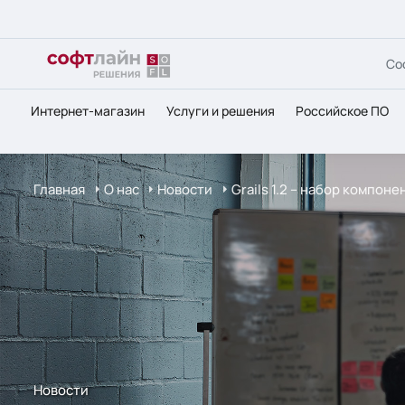
Со
Интернет-магазин
Услуги и решения
Российское ПО
Главная
О нас
Новости
Grails 1.2 – набор компон
Новости