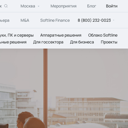
к
Москва
Мероприятия
Блог
Войти
рьера
M&A
Softline Finance
8 (800) 232-0023
уки, ПК и серверы
Аппаратные решения
Облако Softline
ьные решения
Для госсектора
Для бизнеса
Проекты