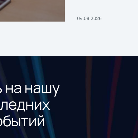
04.08.2026
 на нашу
следних
обытий