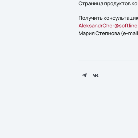
Страница продуктов к
Получить конcультацию
AleksandrCher@softline
Мария Степнова (e-mail