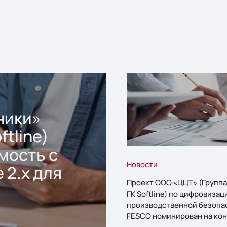
ники»
ftline)
мость с
Новости
 2.x для
Проект ООО «ЦЦТ» (Группа
ГК Softline) по цифровизац
производственной безопа
FESCO номинирован на кон
«1С:Проект года»