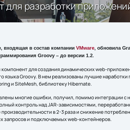
ент для разработки приложени
e, входящая в состав компании
VMware
, обновила Gr
раммирования Groovy – до версии 1.2.
м компонент для создания динамических web-приложени
о языка Groovy. В нем реализованы лучшие наработки 
ing и SiteMesh, библиотеку Hibernate.
авлены многие ошибки, получил, помимо интеграции с
7, полный контроль над JAR-зависимостями, переработа
 производительности в 2-3 раза и снижение потреблен
х запросов и подключаемых web-контейнеров.