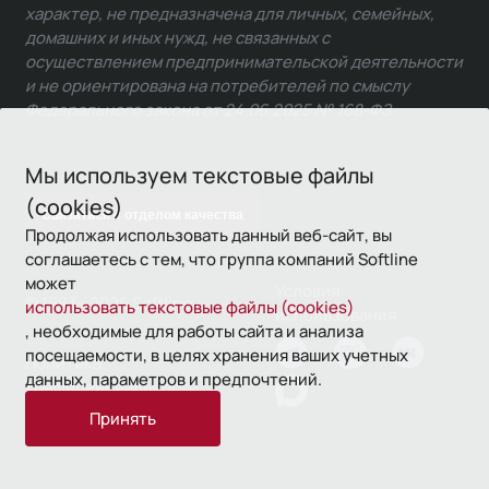
характер, не предназначена для личных, семейных,
домашних и иных нужд, не связанных с
осуществлением предпринимательской деятельности
и не ориентирована на потребителей по смыслу
Федерального закона от 24.06.2025 № 168-ФЗ.
Мы используем текстовые файлы
(cookies)
Связаться с отделом качества
Продолжая использовать данный веб-сайт, вы
соглашаетесь с тем, что группа компаний Softline
может
Условия
© 1993—2026 Softline
использовать текстовые файлы (cookies)
использования
, необходимые для работы сайта и анализа
посещаемости, в целях хранения ваших учетных
Политика
данных, параметров и предпочтений.
конфиденциальности
Принять
16+