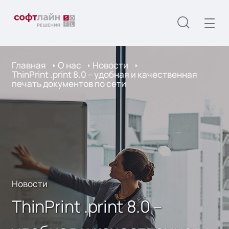
Главная
О нас
Новости
ThinPrint .print 8.0 – удобная и качественная
печать документов по сети
Новости
ThinPrint .print 8.0 –