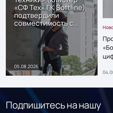
«СФ Тех» ГК Softline)
подтвердили
совместимость с
Нов
решением Sharx
Storage 2.x для
Про
хранения данных
«Бо
ци
пр
05.08.2026
04.0
без
ном
«1С
Подпишитесь на нашу