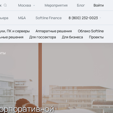
к
Москва
Мероприятия
Блог
Войти
рьера
M&A
Softline Finance
8 (800) 232-0023
уки, ПК и серверы
Аппаратные решения
Облако Softline
ьные решения
Для госсектора
Для бизнеса
Проекты
чты
 корпоративной