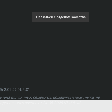
Связаться с отделом качества
.01, 27.01, 4.01
чена для личных, семейных, домашних и иных нужд, не
едерального закона от 24.06.2025 № 168-ФЗ.