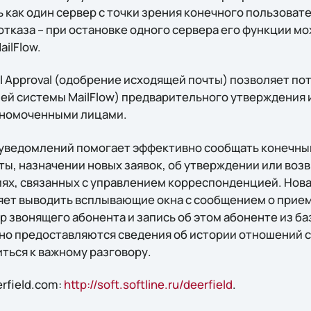
ь как один сервер с точки зрения конечного пользоват
тказа – при остановке одного сервера его функции мож
ilFlow.
l Approval (одобрение исходящей почты) позволяет пот
ей системы MailFlow) предварительного утверждения 
номоченными лицами.
уведомлений помогает эффективно сообщать конечны
ты, назначении новых заявок, об утверждении или воз
тиях, связанных с управлением корреспонденцией. Нов
ляет выводить всплывающие окна с сообщением о прием
 звонящего абонента и запись об этом абоненте из ба
о предоставляются сведения об истории отношений 
ться к важному разговору.
rfield.com:
http://soft.softline.ru/deerfield
.