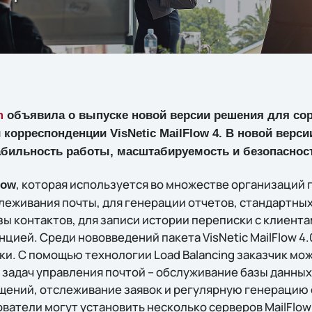
m
объявила о выпуске новой версии решения для сор
корреспонденции VisNetic MailFlow 4. В новой версии
абильность работы, масштабируемость и безопаснос
, которая используется во множестве организаций 
low
еживания почты, для генерации отчетов, стандартных 
ы контактов, для записи истории переписки с клиента
ией. Среди нововведений пакета VisNetic MailFlow 4.
ки. С помощью технологии Load Balancing заказчик мо
задач управления почтой – обслуживание базы данных
ений, отслеживание заявок и регулярную генерацию 
ватели могут установить несколько серверов MailFlow