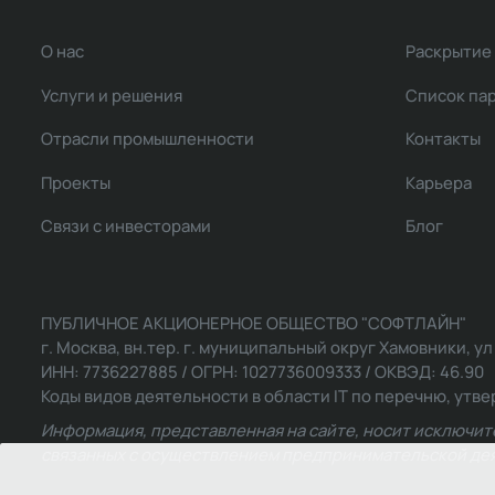
О нас
Раскрытие
Услуги и решения
Список па
Отрасли промышленности
Контакты
Проекты
Карьера
Связи с инвесторами
Блог
ПУБЛИЧНОЕ АКЦИОНЕРНОЕ ОБЩЕСТВО "СОФТЛАЙН"
г. Москва, вн.тер. г. муниципальный округ Хамовники, ул Ль
ИНН: 7736227885 / ОГРН: 1027736009333 / ОКВЭД: 46.90
Коды видов деятельности в области IT по перечню, утвер
Информация, представленная на сайте, носит исключит
связанных с осуществлением предпринимательской деят