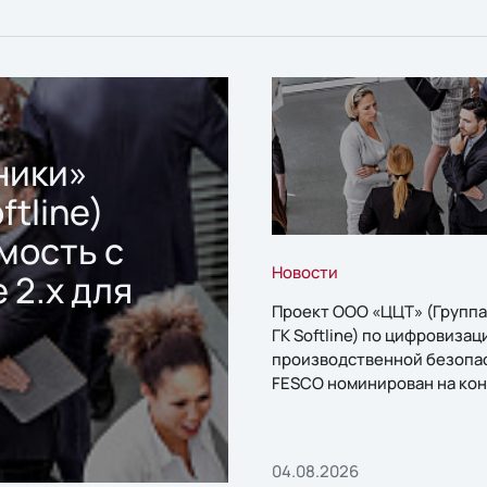
ники»
ftline)
мость с
Новости
 2.x для
Проект ООО «ЦЦТ» (Группа
ГК Softline) по цифровизац
производственной безопа
FESCO номинирован на кон
«1С:Проект года»
04.08.2026