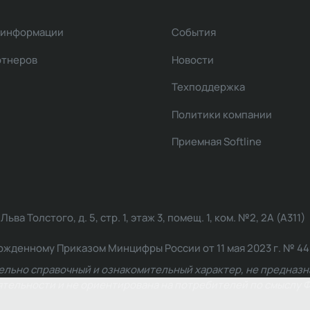
 информации
События
ртнеров
Новости
Техподдержка
Политики компании
Приемная Softline
ва Толстого, д. 5, стр. 1, этаж 3, помещ. 1, ком. №2, 2А (А311)
жденному Приказом Минцифры России от 11 мая 2023 г. № 449: 2
ельно справочный и ознакомительный характер, не предназна
ельности и не ориентирована на потребителей по смыслу Ф