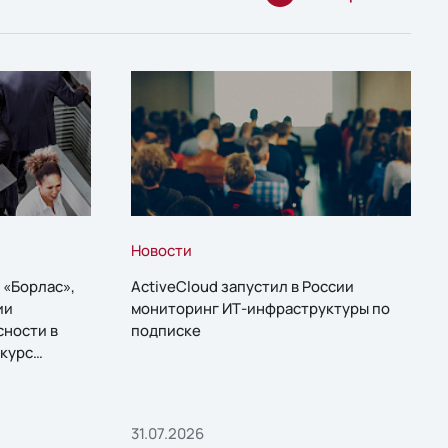
Новости
 «Борлас»,
ActiveCloud запустил в России
ии
мониторинг ИТ-инфраструктуры по
сности в
подписке
курс
31.07.2026