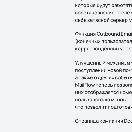
которые будут работат
восстановление после о
себя запасной сервер Ma
Функция Outbound Emai
(конечных пользовател
корреспонденции упол
Улучшенный механизм 
поступлении новой поч
а также о других собы
MailFlow теперь позво
них отображается номер
пользователю мгновенн
что позволит подготови
Страница компании Dee