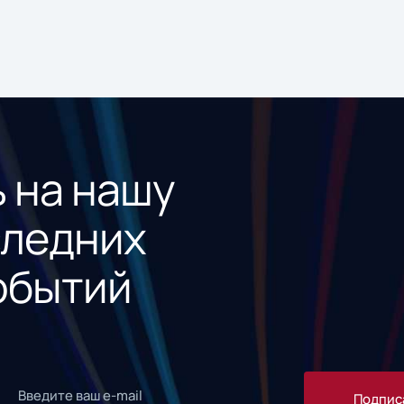
 на нашу
следних
обытий
Подпис