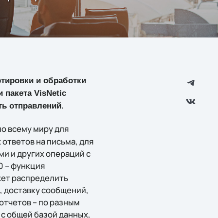
тировки и обработки
 пакета VisNetic
ть отправлений.
по всему миру для
ответов на письма, для
ми и других операций с
0 – функция
жет распределить
, доставку сообщений,
отчетов – по разным
 с общей базой данных,