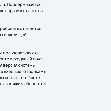
еля. Поддерживается
ет сразу же взять на
ребовать от агентов
их исходящей
м пользователям о
врате исходящей почты,
ая версия системы
е входящего звонка – в
зы контактов. Также
со звонящим абонентом,