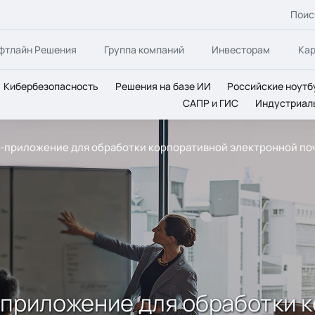
Поис
фтлайн Решения
Группа компаний
Инвесторам
Ка
Кибербезопасность
Решения на базе ИИ
Российские ноутб
САПР и ГИС
Индустриал
web-приложение для обработки корпоративной электронной по
eb-приложение для обработки