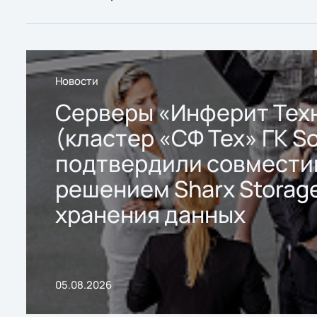
Новости
Серверы «Инферит Тех
(кластер «СФ Тех» ГК So
подтвердили совмести
решением Sharx Storage
хранения данных
05.08.2026