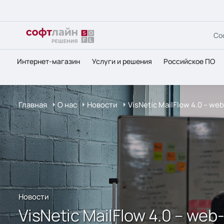
Со
Интернет-магазин
Услуги и решения
Российское ПО
Главная
О нас
Новости
VisNetic MailFlow 4.0 – 
Новости
VisNetic MailFlow 4.0 – w