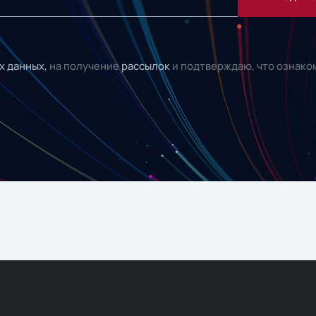
х данных,
на получение
рассылок
и подтверждаю, что ознако