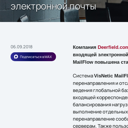
электронной почты
06.09.2018
Компания
Deerfield.co
входящей электронной 
Подписаться в MAX
MailFlow повышена ст
Система
VisNetic MailF
перенаправления и отсл
ведения глобальной баз
входящей корреспонденц
балансирования нагруз
выполнение отдельных 
перенаправление сообщ
серверам. Также пользо