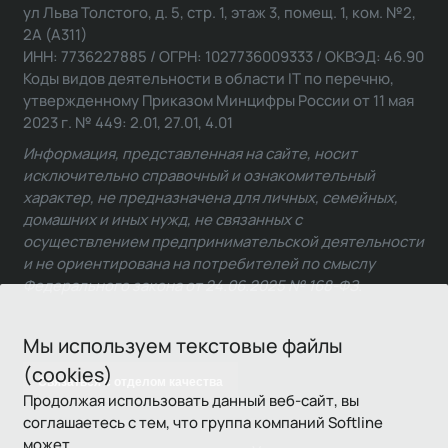
ул Льва Толстого, д. 5, стр. 1, этаж 3, помещ. 1, ком. №2,
2А (А311)
ИНН: 7736227885 / ОГРН: 1027736009333 / ОКВЭД: 46.90
Коды видов деятельности в области IT по перечню,
утвержденному Приказом Минцифры России от 11 мая
2023 г. № 449: 2.01, 27.01, 4.01
Информация, представленная на сайте, носит
исключительно справочный и ознакомительный
характер, не предназначена для личных, семейных,
домашних и иных нужд, не связанных с
осуществлением предпринимательской деятельности
и не ориентирована на потребителей по смыслу
Федерального закона от 24.06.2025 № 168-ФЗ.
Мы используем текстовые файлы
(cookies)
Связаться с отделом качества
Продолжая использовать данный веб-сайт, вы
соглашаетесь с тем, что группа компаний Softline
может