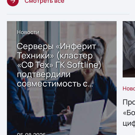
Смотреть все
Новости
Серверы «Инферит
Техники» (кластер
«СФ Тех» ГК Softline)
подтвердили
совместимость с
Нов
решением Sharx
Storage 2.x для
Про
хранения данных
«Бо
ци
пр