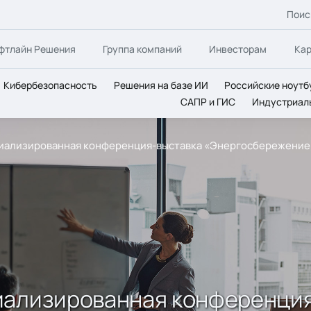
Поис
фтлайн Решения
Группа компаний
Инвесторам
Ка
Кибербезопасность
Решения на базе ИИ
Российские ноутб
САПР и ГИС
Индустриал
циализированная конференция-выставка «Энергосбережение
иализированная конференци