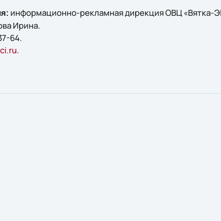
информационно-рекламная дирекция ОВЦ «Вятка-Э
я:
ова Ирина.
37-64.
i.ru
.