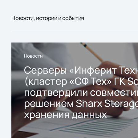
Новости, истории и события
Новости
Серверы «Инферит Тех
(кластер «СФ Тех» ГК So
подтвердили совмести
решением Sharx Storage
хранения данных