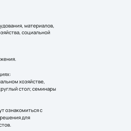
удования, материалов,
зяйства, социальной
ежения.
циях:
альном хозяйстве,
круглый стол; семинары
ут ознакомиться с
 решения для
стов.