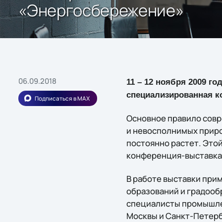
«Энергосбережение»
06.09.2018
11 – 12 ноября 2009 го
специализированная к
Подписаться в MAX
Основное правило совр
и невосполнимых приро
постоянно растет. Это
конференция-выставка
В работе выставки при
образований и градооб
специалисты промышлен
Москвы и Санкт-Петерб