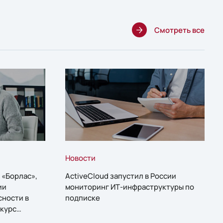
Смотреть все
Новости
 «Борлас»,
ActiveCloud запустил в России
ии
мониторинг ИТ-инфраструктуры по
сности в
подписке
курс