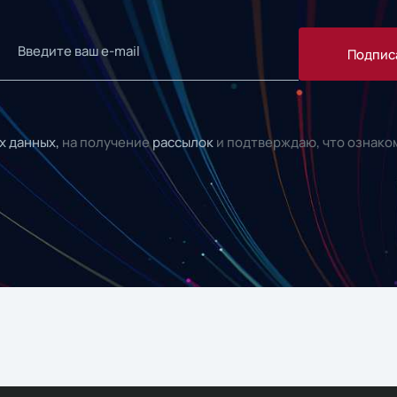
Подпис
х данных,
на получение
рассылок
и подтверждаю, что ознако