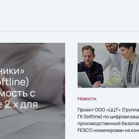
ники»
ftline)
мость с
Новости
 2.x для
Проект ООО «ЦЦТ» (Группа
ГК Softline) по цифровизац
производственной безопа
FESCO номинирован на кон
«1С:Проект года»