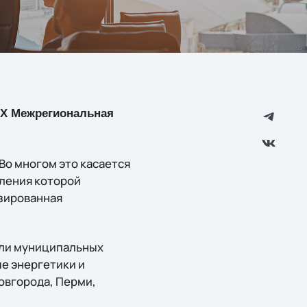
т IX Межрегиональная
Во многом это касается
бления которой
изированная
ели муниципальных
е энергетики и
овгорода, Перми,