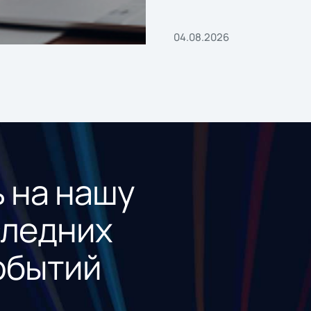
04.08.2026
 на нашу
следних
обытий