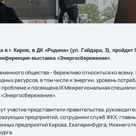
да в г. Киров, в ДК «Родина» (ул. Гайдара, 3), пройде
онференция-выставка «Энергосбережение».
еменного общества – бережливо относиться ко всему. 
дных ресурсов, в том числе и энергии, уровень потре
й проблеме и посвящена IX Межрегиональная специал
 «Энергосбережение».
мут участие представители правительства, руководит
разующих предприятий, сотрудники служб ЖКХ, главны
ных предприятий Кирова, Екатеринбурга, Нижнего Н
урга.