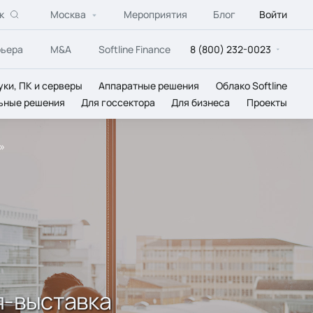
к
Москва
Мероприятия
Блог
Войти
рьера
M&A
Softline Finance
8 (800) 232-0023
уки, ПК и серверы
Аппаратные решения
Облако Softline
ьные решения
Для госсектора
Для бизнеса
Проекты
»
я-выставка