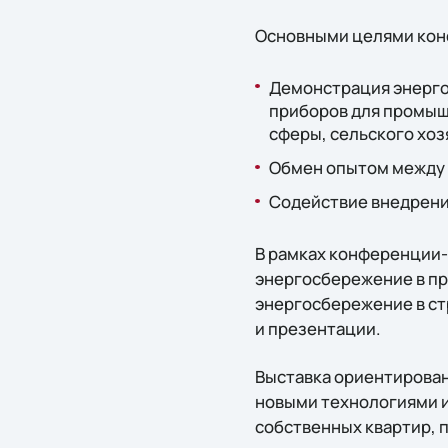
Основными целями кон
Демонстрация энерго
приборов для промыш
сферы, сельского хоз
Обмен опытом между
Содействие внедрени
В рамках конференции-
энергосбережение в п
энергосбережение в ст
и презентации.
Выставка ориентирована
новыми технологиями и
собственных квартир, 