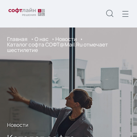
Главная
О нас
Новости
Каталог софта СОФТ@Mail.Ru отмечает
шестилетие
Новости